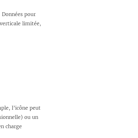
et Données pour
erticale limitée,
ple, l’icône peut
sionnelle) ou un
en charge