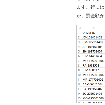
ド
ます。行には
ウ
か、罰金額が
で
リ
ン
ク
が
開
く
)