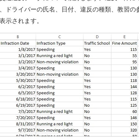
ド
、ドライバーの氏名、日付、違反の種類、教習の
ウ
表示されます。
で
リ
ン
ク
が
開
く
)