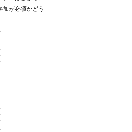
ド
参加が必須かどう
ウ
で
リ
ン
ク
が
開
く
)