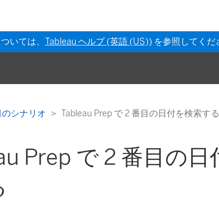
については、
Tableau ヘルプ (英語 (US))
を参照してくだ
日のシナリオ
Tableau Prep で 2 番目の日付を検索す
eau Prep で 2 番目
る