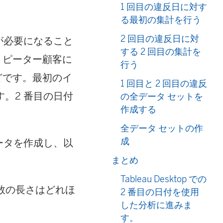
1 回目の違反日に対す
る最初の集計を行う
2 回目の違反日に対
が必要になること
する 2 回目の集計を
リピーター顧客に
行う
どです。最初のイ
1 回目と 2 回目の違反
。2 番目の日付
の全データ セットを
作成する
全データ セットの作
成
ータを作成し、以
まとめ
Tableau Desktop での
日数の長さはどれほ
2 番目の日付を使用
した分析に進みま
す。