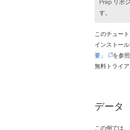
Prep 
す。
このチュートリアル
インストール
(
要」
を参
新
無料トライア
し
い
ウ
データ
ィ
ン
この例では、