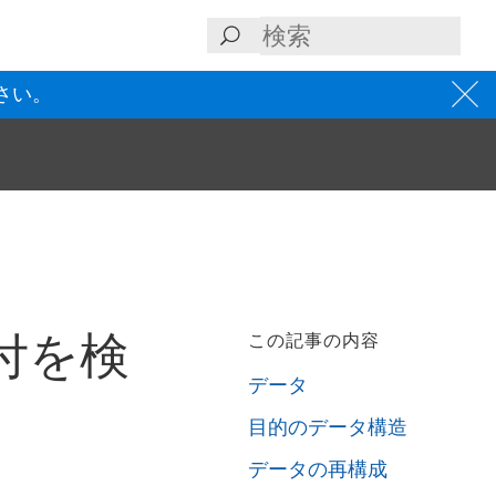
さい。
る
の日付を検
この記事の内容
データ
目的のデータ構造
データの再構成