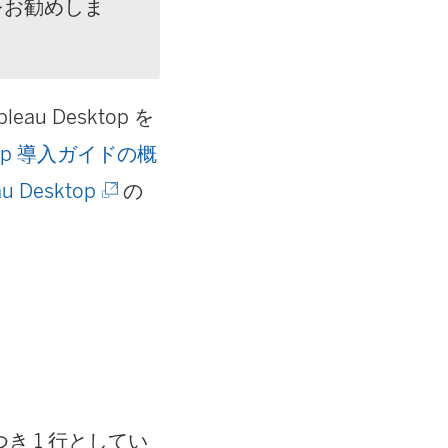
をお勧めしま
eau Desktop を
 Prep 導入ガイドの概
(
au Desktop
の
新
し
い
ウ
ィ
ン
き 1 行としてい