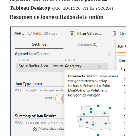
e
Tableau Desktop
que aparece en la sección
n
Resumen de los resultados de la unión
.
u
n
a
v
e
n
t
a
n
a
n
u
e