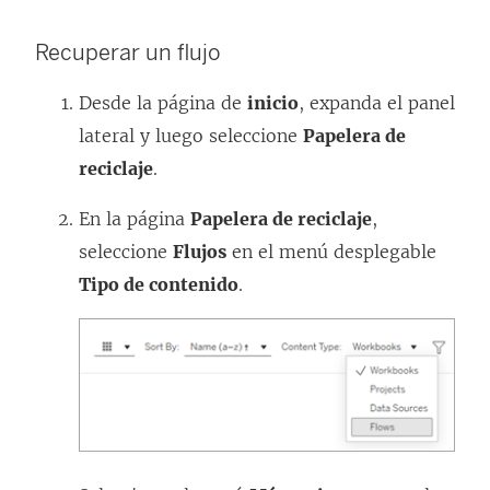
e
Recuperar un flujo
n
t
Desde la página de
inicio
, expanda el panel
a
lateral y luego seleccione
Papelera de
n
reciclaje
.
a
En la página
Papelera de reciclaje
,
n
seleccione
Flujos
en el menú desplegable
u
Tipo de contenido
.
e
v
a
)