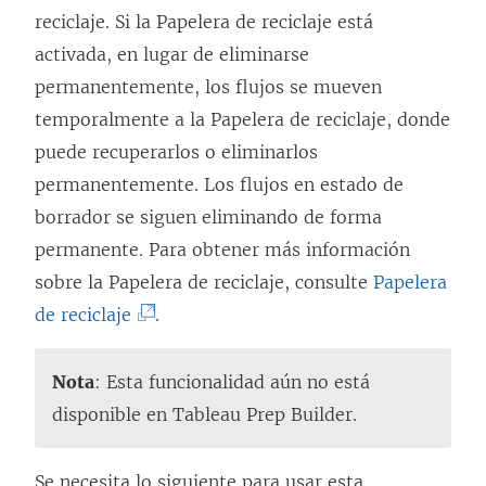
r
reciclaje. Si la Papelera de reciclaje está
e
activada, en lugar de eliminarse
e
permanentemente, los flujos se mueven
n
temporalmente a la Papelera de reciclaje, donde
u
puede recuperarlos o eliminarlos
n
permanentemente. Los flujos en estado de
a
borrador se siguen eliminando de forma
v
permanente. Para obtener más información
e
sobre la Papelera de reciclaje, consulte
Papelera
n
(
de reciclaje
.
t
E
a
l
Nota
: Esta funcionalidad aún no está
n
e
disponible en Tableau Prep Builder.
a
n
n
l
Se necesita lo siguiente para usar esta