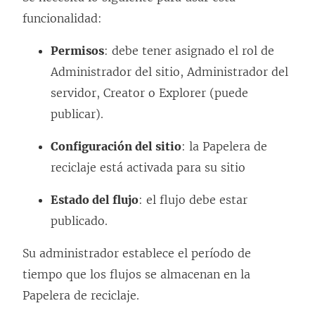
u
a
funcionalidad:
e
c
Permisos
: debe tener asignado el rol de
v
e
Administrador del sitio, Administrador del
a
s
servidor, Creator o Explorer (puede
)
e
publicar).
a
b
Configuración del sitio
: la Papelera de
r
reciclaje está activada para su sitio
e
Estado del flujo
: el flujo debe estar
e
publicado.
n
u
Su administrador establece el período de
n
tiempo que los flujos se almacenan en la
a
Papelera de reciclaje.
v