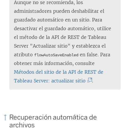
l
Aunque no se recomienda, los
a
administradores pueden deshabilitar el
c
guardado automático en un sitio. Para
e
desactivar el guardado automático, utilice
s
el método de la API de REST de Tableau
e
Server "Actualizar sitio" y establezca el
a
atributo
en false. Para
flowAutoSaveEnabled
b
obtener más información, consulte
r
Métodos del sitio de la API de REST de
e
(
Tableau Server: actualizar sitio
.
e
E
n
l
u
e
n
n
Recuperación automática de
a
l
archivos