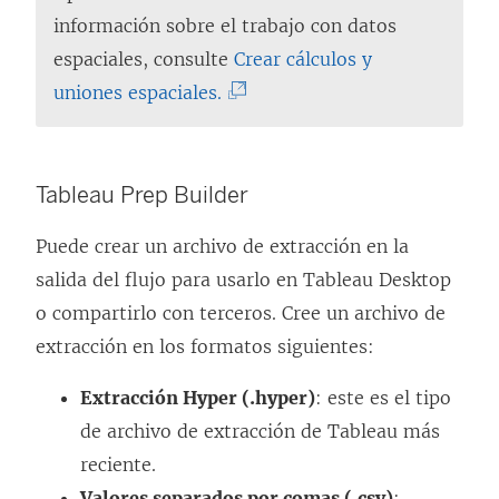
información sobre el trabajo con datos
espaciales, consulte
Crear cálculos y
(
uniones espaciales.
E
l
e
Tableau Prep Builder
n
Puede crear un archivo de extracción en la
l
salida del flujo para usarlo en Tableau Desktop
a
o compartirlo con terceros. Cree un archivo de
c
extracción en los formatos siguientes:
e
s
Extracción Hyper (.hyper)
: este es el tipo
e
de archivo de extracción de Tableau más
a
reciente.
b
Valores separados por comas (.csv)
: