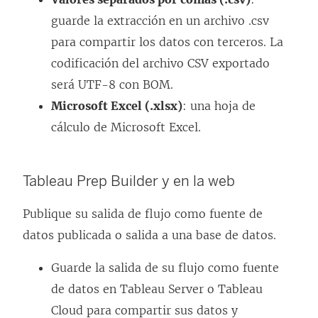
r
guarde la extracción en un archivo .csv
e
para compartir los datos con terceros. La
e
codificación del archivo CSV exportado
n
será UTF-8 con BOM.
u
Microsoft Excel (.xlsx)
: una hoja de
n
cálculo de Microsoft Excel.
a
v
Tableau Prep Builder y en la web
e
n
Publique su salida de flujo como fuente de
t
datos publicada o salida a una base de datos.
a
Guarde la salida de su flujo como fuente
n
de datos en Tableau Server o Tableau
a
Cloud para compartir sus datos y
n