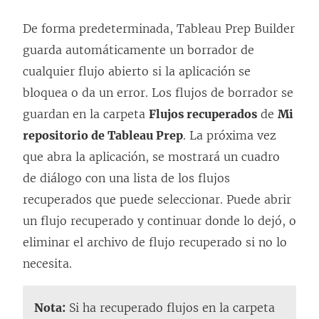
v
a
e
c
De forma predeterminada,
Tableau Prep Builder
n
e
guarda automáticamente un borrador de
t
s
cualquier flujo abierto si la aplicación se
a
e
bloquea o da un error. Los flujos de borrador se
n
a
guardan en la carpeta
Flujos recuperados
de
Mi
a
b
repositorio de Tableau Prep
. La próxima vez
n
r
que abra la aplicación, se mostrará un cuadro
u
e
de diálogo con una lista de los flujos
e
e
recuperados que puede seleccionar. Puede abrir
v
n
un flujo recuperado y continuar donde lo dejó, o
a
u
eliminar el archivo de flujo recuperado si no lo
)
n
necesita.
a
v
Nota:
Si ha recuperado flujos en la carpeta