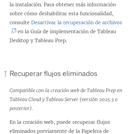
la instalación. Para obtener más información
sobre cómo deshabilitar esta funcionalidad,
(
consulte
Desactivar la recuperación de archivos
E
en la Guía de implementación de Tableau
l
Desktop y Tableau Prep.
e
n
l
Recuperar flujos eliminados
a
c
Compatible con la creación web de Tableau Prep en
e
Tableau Cloud y Tableau Server (versión 2025.3 o
s
posterior).
e
a
En la creación web, puede recuperar flujos
b
eliminados previamente de la Papelera de