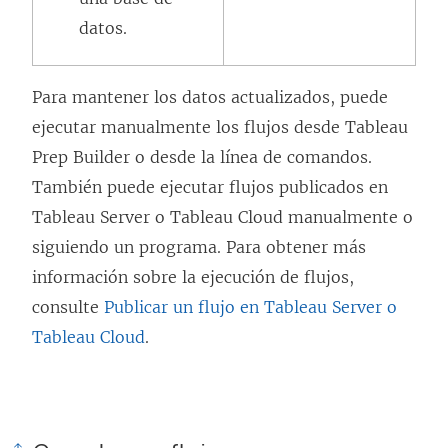
a
n
datos.
n
a
a
n
Para mantener los datos actualizados, puede
n
u
ejecutar manualmente los flujos desde
Tableau
u
e
Prep Builder
o desde la línea de comandos.
e
v
También puede ejecutar flujos publicados en
v
a
Tableau Server o Tableau Cloud manualmente o
a
)
siguiendo un programa. Para obtener más
)
información sobre la ejecución de flujos,
consulte
Publicar un flujo en Tableau Server o
Tableau Cloud
.