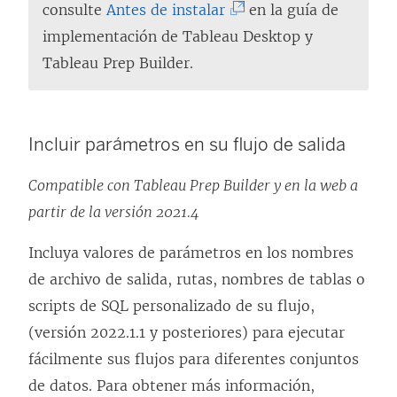
(
c
consulte
Antes de instalar
en la guía de
E
e
implementación de Tableau Desktop y
l
s
Tableau Prep Builder.
e
e
n
a
l
b
Incluir parámetros en su flujo de salida
a
r
Compatible con Tableau Prep Builder y en la web a
c
e
partir de la versión 2021.4
e
e
s
n
Incluya valores de parámetros en los nombres
e
u
de archivo de salida, rutas, nombres de tablas o
a
n
scripts de SQL personalizado de su flujo,
b
a
(versión 2022.1.1 y posteriores) para ejecutar
r
v
fácilmente sus flujos para diferentes conjuntos
e
e
de datos. Para obtener más información,