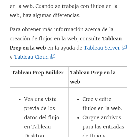
en la web. Cuando se trabaja con flujos en la
web, hay algunas diferencias.
Para obtener más información acerca de la
creación de flujos en la web, consulte
Tableau
(
Prep en la web
en la ayuda de
Tableau Server
(
E
y
Tableau Cloud
.
E
l
Tableau Prep Builder
Tableau Prep en la
l
e
web
e
n
n
l
Vea una vista
Cree y edite
l
a
previa de los
flujos en la web.
a
c
datos del flujo
Cargue archivos
c
e
en Tableau
para las entradas
e
s
Desktop.
de flujo y