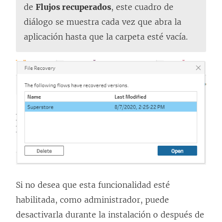
e
de
Flujos recuperados
, este cuadro de
n
diálogo se muestra cada vez que abra la
t
aplicación hasta que la carpeta esté vacía.
a
n
a
n
u
e
v
a
)
Si no desea que esta funcionalidad esté
habilitada, como administrador, puede
desactivarla durante la instalación o después de