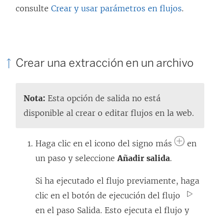
e
n
consulte
Crear y usar parámetros en flujos
.
n
t
u
a
n
n
Crear una extracción en un archivo
a
a
v
n
e
u
Nota:
Esta opción de salida no está
n
e
disponible al crear o editar flujos en la web.
t
v
a
a
Haga clic en el icono del signo más
en
n
)
un paso y seleccione
Añadir salida
.
a
Si ha ejecutado el flujo previamente, haga
n
clic en el botón de ejecución del flujo
u
en el paso Salida. Esto ejecuta el flujo y
e