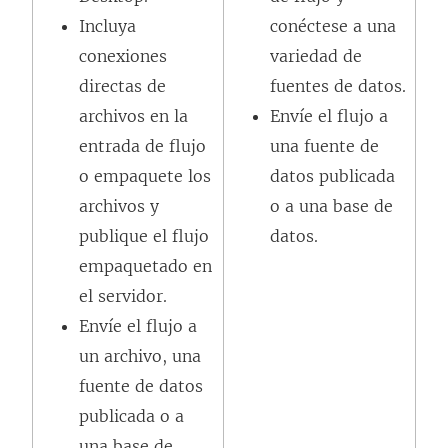
s
e
Incluya
conéctese a una
e
a
conexiones
variedad de
a
b
directas de
fuentes de datos.
b
r
archivos en la
Envíe el flujo a
r
e
entrada de flujo
una fuente de
e
e
o empaquete los
datos publicada
e
n
archivos y
o a una base de
n
u
publique el flujo
datos.
u
n
empaquetado en
n
a
el servidor.
a
v
Envíe el flujo a
v
e
un archivo, una
e
n
fuente de datos
n
t
publicada o a
t
a
una base de