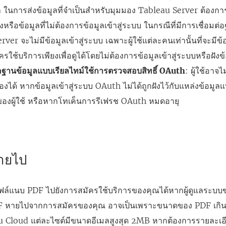
น
ในการส่งข้อมูลที่จำเป็นสำหรับมุมมอง Tableau Server ต้องการ
ห
งหรือข้อมูลที่ไม่ต้องการข้อมูลเข้าสู่ระบบ ในกรณีที่มีการเชื่อม
น้
er จะไม่มีข้อมูลเข้าสู่ระบบ เฉพาะผู้ใช้แต่ละคนเท่านั้นที่จะมีข้อมู
า
ใช้บริการเพียงเพื่อดูได้โดยไม่ต้องการข้อมูลเข้าสู่ระบบหรือฝังข้อ
ต่
่อฐานข้อมูลแบบเรียลไทม์ใช้การตรวจสอบสิทธิ์ OAuth
: ผู้ใช้อาจ
า
งได้ หากข้อมูลเข้าสู่ระบบ OAuth ไม่ได้ถูกฝังไว้กับแหล่งข้อมูล
ง
นของผู้ใช้ หรือหากโทเค็นการรีเฟรช OAuth หมดอายุ
ใ
ห
ม่
)
ายไป
ฟล์แนบ PDF ไปยังการสมัครใช้บริการของคุณได้หากผู้ดูแลระบบข
 หายไปจากการสมัครของคุณ อาจเป็นเพราะขนาดของ PDF เกิ
u Cloud แต่ละไซต์มีขนาดอีเมลสูงสุด 2MB หากต้องการรายละเอ