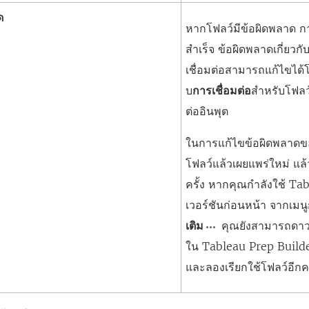
ใ
ด
หากโฟลว์มีข้อผิดพลาด กา
ห
สำเร็จ ข้อผิดพลาดเกี่ย
ม่
เชื่อมต่อสามารถแก้ไขได้
)
บ
การเชื่อมต่อ
สำหรับโฟลว
ต่ออินพุต
ในการแก้ไขข้อผิดพลาดขอ
โฟลว์แล้วเผยแพร่ใหม่ แล้
ครั้ง หากคุณกำลังใช้ Ta
เวอร์ชันก่อนหน้า จากเมนู
เติม
คุณยังสามารถดาว
ใน Tableau Prep Builder
และลองเรียกใช้โฟลว์อีกคร