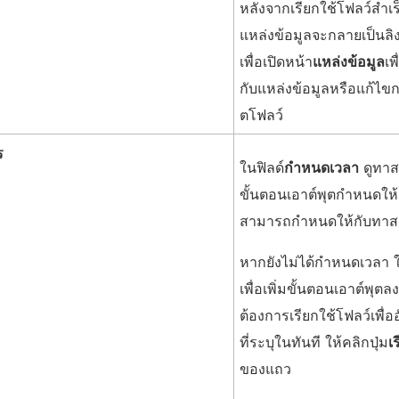
หลังจากเรียกใช้โฟลว์สำเร็จ
ง
แหล่งข้อมูลจะกลายเป็นลิ
ก์
เพื่อเปิดหน้า
จ
แหล่งข้อมูล
เพ
กับแหล่งข้อมูลหรือแก้ไขก
ะ
ตโฟลว์
เ
ปิ
ร
ในฟิลด์
กำหนดเวลา
ดูทาสก
ด
ขั้นตอนเอาต์พุตกำหนดให้
ใ
สามารถกำหนดให้กับทาสก์ห
น
ห
หากยังไม่ได้กำหนดเวลา ใ
น้
เพื่อเพิ่มขั้นตอนเอาต์พ
า
ต้องการเรียกใช้โฟลว์เพื่อ
ต่
ที่ระบุในทันที ให้คลิกปุ่ม
เ
า
ของแถว
ง