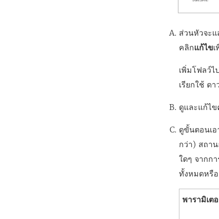
ส่วนหัวจะแส
คลิก
แก้ไข
เ
เพิ่มโฟลว์
เรียกใช้ ดา
ดูและแก้ไขค
ดูขั้นตอนเอ
กว่า) สถาน
ใดๆ จากการ
ทั้งหมดหรื
พารามิเตอ