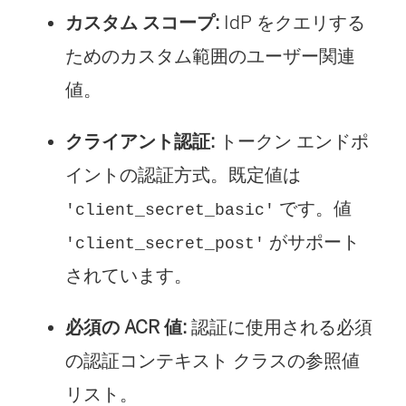
ン
カスタム スコープ:
IdP をクエリする
く
ド
ためのカスタム範囲のユーザー関連
)
ウ
値。
で
クライアント認証:
トークン エンドポ
リ
イントの認証方式。既定値は
ン
です。値
'client_secret_basic'
ク
がサポート
'client_secret_post'
が
されています。
開
く
必須の ACR 値:
認証に使用される必須
)
の認証コンテキスト クラスの参照値
リスト。