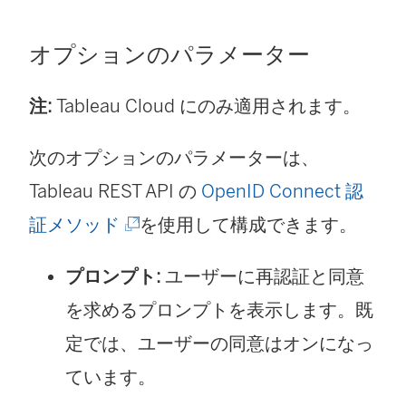
し
い
オプションのパラメーター
ウ
ィ
注:
Tableau Cloud にのみ適用されます。
ン
次のオプションのパラメーターは、
ド
Tableau REST API の
OpenID Connect 認
ウ
(
証メソッド
を使用して構成できます。
で
新
リ
プロンプト:
ユーザーに再認証と同意
し
ン
を求めるプロンプトを表示します。既
い
ク
定では、ユーザーの同意はオンになっ
ウ
が
ています。
ィ
開