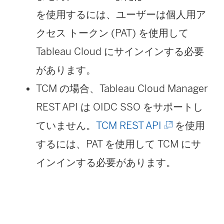
新
で
を使用するには、ユーザーは個人用ア
し
リ
クセス トークン (PAT) を使用して
い
ン
Tableau Cloud
にサインインする必要
ウ
ク
があります。
ィ
が
TCM の場合、Tableau Cloud Manager
ン
開
REST API は OIDC SSO をサポートし
(
ド
く
ていません。
TCM REST API
を使用
新
ウ
)
するには、PAT を使用して TCM にサ
し
で
インインする必要があります。
い
リ
ウ
ン
ィ
ク