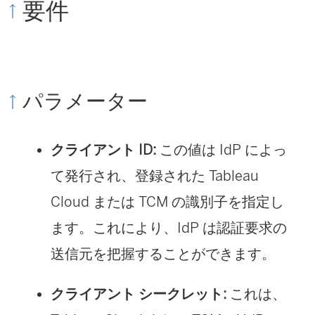
要件
ン
が
ド
開
ウ
く
で
)
パラメーター
リ
ン
クライアント ID:
この値は IdP によっ
ク
て発行され、登録された Tableau
が
Cloud
または TCM
の識別子を指定し
開
ます。これにより、IdP は認証要求の
く
送信元を把握することができます。
)
クライアント シークレット:
これは、