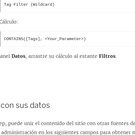
n
Tag Filter (Wildcard)
t
a
Cálculo:
n
a
CONTAINS([Tags], <Your_Parameter>)
n
panel
Datos
, arrastre su cálculo al estante
Filtros
.
u
e
v
a
)
con sus datos
p, puede unir el contenido del sitio con otras fuentes d
 administración en los siguientes campos para obtener m