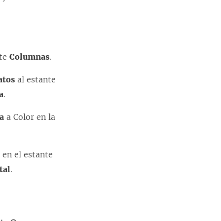
nte
Columnas
.
atos
al estante
a
.
da
a Color en la
)
en el estante
tal
.