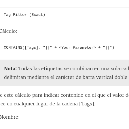
c
e
Tag Filter (Exact)
s
e
Cálculo:
a
b
CONTAINS([Tags], “||” + <Your_Parameter> + “||”)
r
e
Nota:
Todas las etiquetas se combinan en una sola cad
e
delimitan mediante el carácter de barra vertical doble 
n
u
ce este cálculo para indicar contenido en el que el valor
n
ce en cualquier lugar de la cadena [Tags].
a
v
Nombre:
e