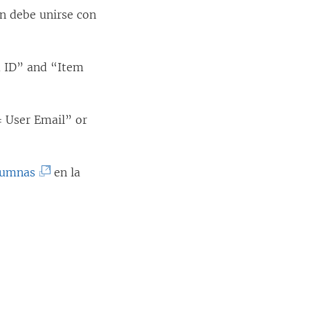
én debe unirse con
em ID” and “Item
= User Email” or
(
olumnas
en la
E
l
e
n
l
a