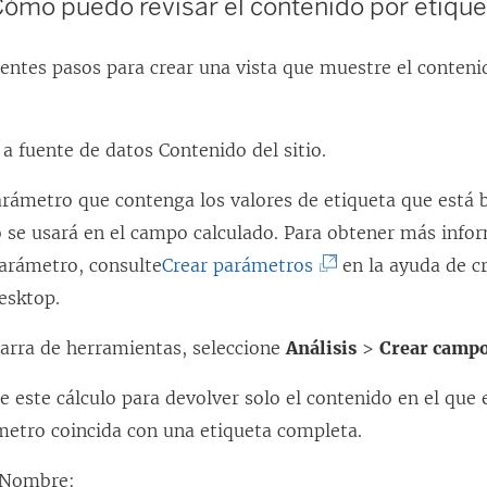
ómo puedo revisar el contenido por etiqu
uientes pasos para crear una vista que muestre el conten
a fuente de datos Contenido del sitio.
arámetro que contenga los valores de etiqueta que está 
 se usará en el campo calculado. Para obtener más inf
(
parámetro, consulte
Crear parámetros
en la ayuda de c
E
esktop.
l
barra de herramientas, seleccione
Análisis
>
Crear campo
e
n
ce este cálculo para devolver solo el contenido en el que e
l
metro coincida con una etiqueta completa.
a
Nombre: