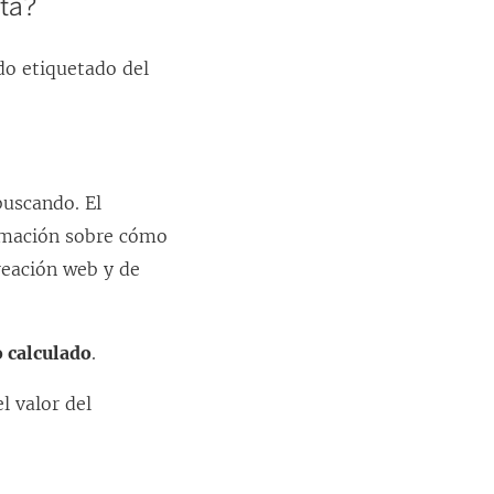
eta?
ido etiquetado del
buscando. El
ormación sobre cómo
reación web y de
 calculado
.
l valor del