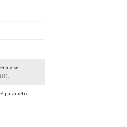
ena y se
(||).
 del parámetro