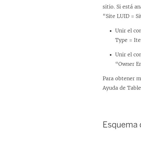
sitio. Si está 
"Site LUID = Si
Unir el co
Type = It
Unir el co
“Owner Em
Para obtener m
Ayuda de Table
Esquema 