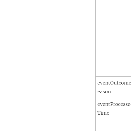
eventOutcom
eason
eventProcesse
Time