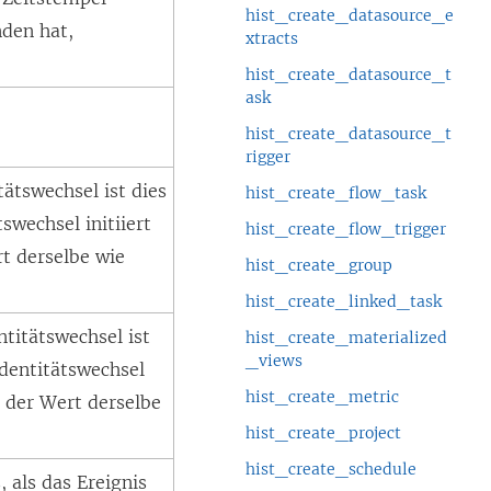
hist_create_datasource_e
nden hat,
xtracts
hist_create_datasource_t
ask
hist_create_datasource_t
rigger
tätswechsel ist dies
hist_create_flow_task
swechsel initiiert
hist_create_flow_trigger
t derselbe wie
hist_create_group
hist_create_linked_task
ntitätswechsel ist
hist_create_materialized
_views
Identitätswechsel
hist_create_metric
t der Wert derselbe
hist_create_project
hist_create_schedule
 als das Ereignis