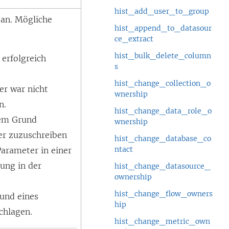
hist_add_user_to_group
 an. Mögliche
hist_append_to_datasour
ce_extract
hist_bulk_delete_column
erfolgreich
s
hist_change_collection_o
er war nicht
wnership
n.
hist_change_data_role_o
nem Grund
wnership
er zuzuschreiben
hist_change_database_co
ntact
Parameter in einer
ung in der
hist_change_datasource_
ownership
hist_change_flow_owners
und eines
hip
chlagen.
hist_change_metric_own