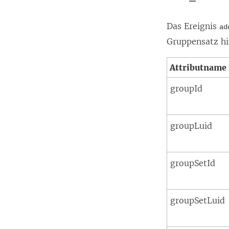
Das Ereignis
ad
Gruppensatz hi
Attributname
groupId
groupLuid
groupSetId
groupSetLuid