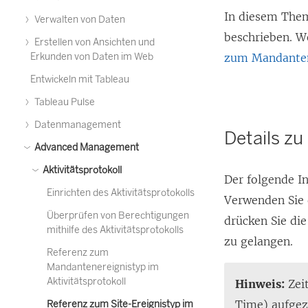
In diesem Them
Verwalten von Daten
beschrieben.
We
Erstellen von Ansichten und
Erkunden von Daten im Web
zum Mandantene
Entwickeln mit Tableau
Tableau Pulse
Datenmanagement
Details zu
Advanced Management
Aktivitätsprotokoll
Der folgende In
Einrichten des Aktivitätsprotokolls
Verwenden Sie d
Überprüfen von Berechtigungen
drücken Sie di
mithilfe des Aktivitätsprotokolls
zu gelangen.
Referenz zum
Mandantenereignistyp im
Aktivitätsprotokoll
Hinweis:
Zeit
Time) aufgez
Referenz zum Site-Ereignistyp im