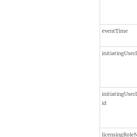
eventTime
initiatingUser
initiatingUser
id
licensingRole