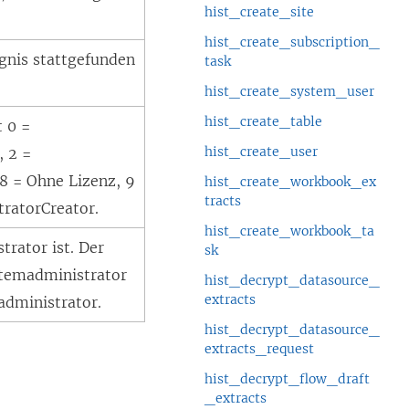
hist_create_site
hist_create_subscription_
ignis stattgefunden
task
hist_create_system_user
hist_create_table
t 0 =
hist_create_user
, 2 =
 8 = Ohne Lizenz, 9
hist_create_workbook_ex
tracts
tratorCreator.
hist_create_workbook_ta
trator ist. Der
sk
stemadministrator
hist_decrypt_datasource_
extracts
madministrator.
hist_decrypt_datasource_
extracts_request
hist_decrypt_flow_draft
_extracts