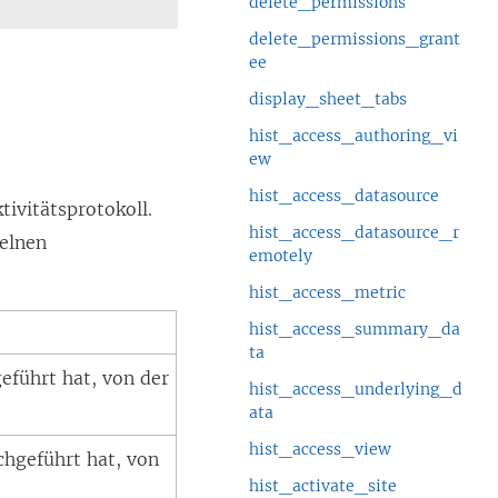
delete_permissions
delete_permissions_grant
ee
display_sheet_tabs
hist_access_authoring_vi
ew
hist_access_datasource
tivitätsprotokoll.
hist_access_datasource_r
zelnen
emotely
hist_access_metric
hist_access_summary_da
ta
eführt hat, von der
hist_access_underlying_d
ata
hist_access_view
chgeführt hat, von
hist_activate_site