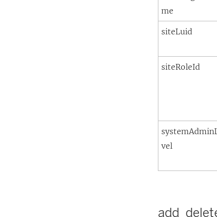
me
siteLuid
siteRoleId
systemAdmin
vel
add_delet