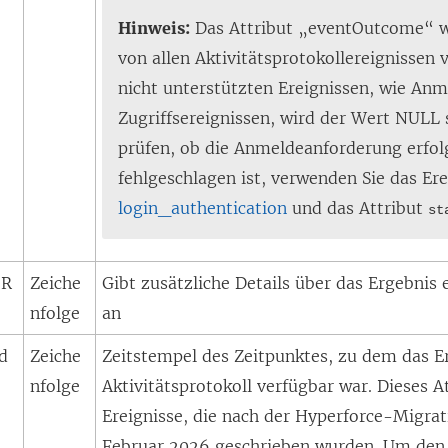
Hinweis:
Das Attribut „eventOutcome“ wi
von allen Aktivitätsprotokollereignissen 
nicht unterstützten Ereignissen, wie An
Zugriffsereignissen, wird der Wert NULL 
prüfen, ob die Anmeldeanforderung erfol
fehlgeschlagen ist, verwenden Sie das Ere
login_authentication
und das Attribut
st
eR
Zeiche
Gibt zusätzliche Details über das Ergebnis 
nfolge
an
d
Zeiche
Zeitstempel des Zeitpunktes, zu dem das E
nfolge
Aktivitätsprotokoll verfügbar war. Dieses At
Ereignisse, die nach der Hyperforce-Migra
Februar 2026 geschrieben wurden. Um den