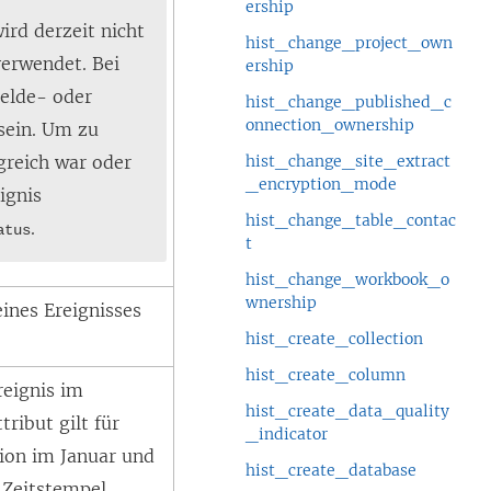
ership
rd derzeit nicht
hist_change_project_own
verwendet. Bei
ership
melde- oder
hist_change_published_c
onnection_ownership
sein. Um zu
greich war oder
hist_change_site_extract
_encryption_mode
ignis
hist_change_table_contac
.
atus
t
hist_change_workbook_o
wnership
eines Ereignisses
hist_create_collection
hist_create_column
reignis im
hist_create_data_quality
tribut gilt für
_indicator
tion im Januar und
hist_create_database
 Zeitstempel