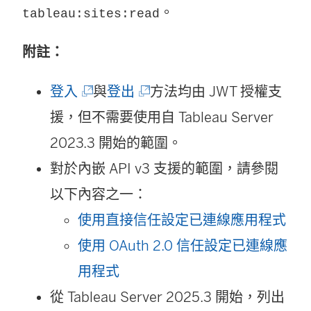
連
。
tableau:sites:read
開
結
啟
附註：
在
)
新
(
(
登入
與
登出
方法均由 JWT 授權支
視
連
連
援，但不需要使用自
Tableau Server
窗
結
結
2023.3
開始的範圍。
開
在
在
對於內嵌 API v3 支援的範圍，請參閱
啟
新
新
以下內容之一：
)
視
視
使用直接信任設定已連線應用程式
窗
窗
使用 OAuth 2.0 信任設定已連線應
開
開
用程式
啟
啟
從 Tableau Server 2025.3 開始，列出