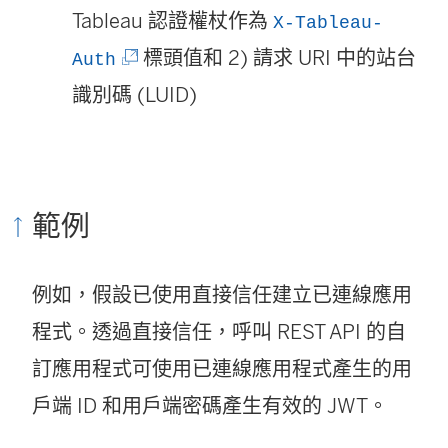
視
Tableau 認證權杖作為
X-Tableau-
(
窗
標頭值和 2) 請求 URI 中的站台
Auth
連
開
識別碼 (LUID)
結
啟
在
)
新
範例
視
窗
例如，假設已使用直接信任建立已連線應用
開
程式。透過直接信任，呼叫 REST API 的自
啟
訂應用程式可使用已連線應用程式產生的用
)
戶端 ID 和用戶端密碼產生有效的 JWT。