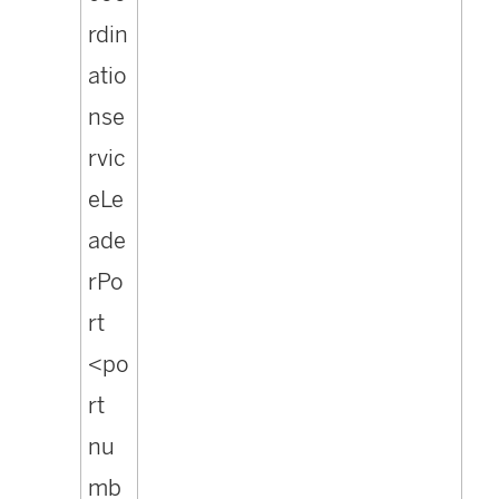
rdin
atio
nse
rvic
eLe
ade
rPo
rt
<po
rt
nu
mb