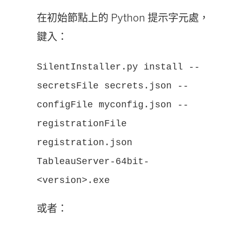
在初始節點上的 Python 提示字元處，
鍵入：
SilentInstaller.py install --
secretsFile secrets.json --
configFile myconfig.json --
registrationFile
registration.json
TableauServer-64bit-
<version>.exe
或者：