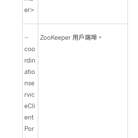
er>
--
ZooKeeper 用戶端埠。
coo
rdin
atio
nse
rvic
eCli
ent
Por