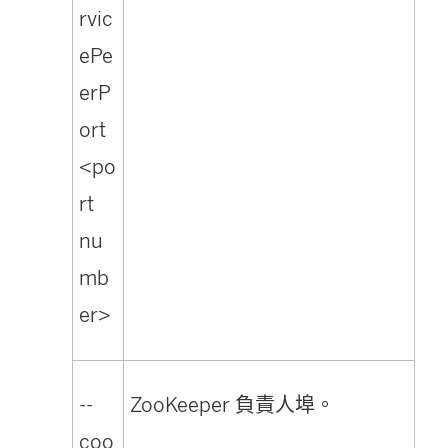
rvic
ePe
erP
ort
<po
rt
nu
mb
er>
--
ZooKeeper 負責人埠。
coo