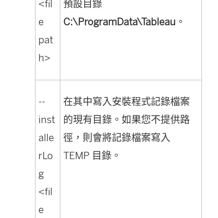
<fil
預設目錄
e
C:\ProgramData\Tableau
。
pat
h>
--
在其中寫入安裝程式記錄檔案
inst
的現有目錄。如果您不提供路
alle
徑，則會將記錄檔案寫入
rLo
TEMP 目錄。
g
<fil
e