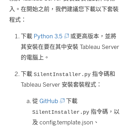
入。在開始之前，我們建議您下載以下套裝
程式：
(
下載
Python 3.5
或更高版本，並將
連
其安裝在要在其中安裝
Tableau Server
結
的電腦上。
在
下載
指令碼和
SilentInstaller.py
新
Tableau Server 安裝套裝程式：
視
窗
(
從
GitHub
下載
開
連
指令碼，以
SilentInstaller.py
啟
結
及 config.template.json、