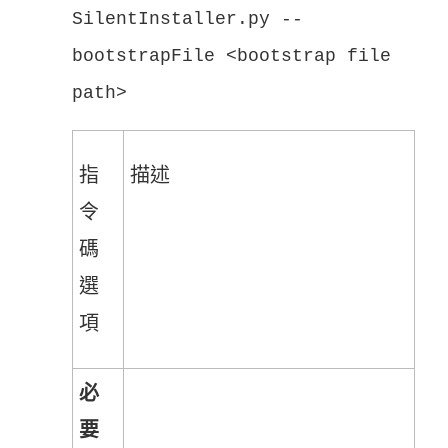
SilentInstaller.py --
bootstrapFile <bootstrap file
path>
指
描述
令
碼
選
項
必
要