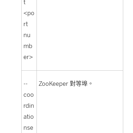
t
<po
rt
nu
mb
er>
--
ZooKeeper 對等埠。
coo
rdin
atio
nse