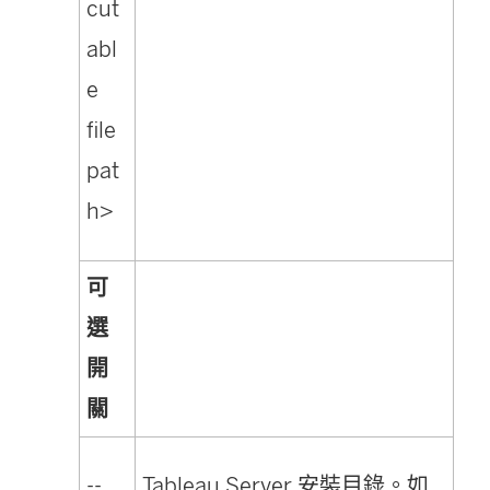
cut
abl
e
file
pat
h>
可
選
開
關
--
Tableau Server
安裝目錄。如