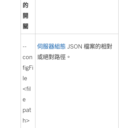
的
開
關
--
伺服器組態
JSON 檔案的相對
con
或絕對路徑。
figFi
le
<fil
e
pat
h>