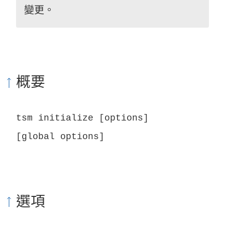
變更。
概要
tsm initialize [options]
[global options]
選項