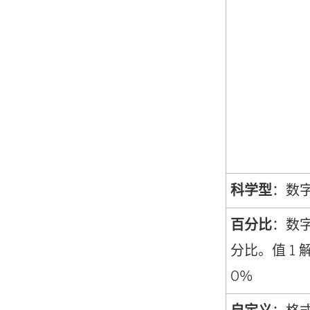
科学型
：数
百分比
：数
分比。值 1 
0%