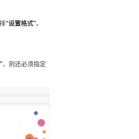
选择
“设置格式”
。
”
，则还必须指定