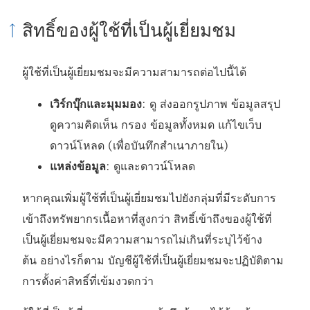
ก์
จ
สิทธิ์ของผู้ใช้ที่เป็นผู้เยี่ยมชม
ะ
เ
ผู้ใช้ที่เป็นผู้เยี่ยมชมจะมีความสามารถต่อไปนี้ได้
ปิ
เวิร์กบุ๊กและมุมมอง
: ดู ส่งออกรูปภาพ ข้อมูลสรุป
ด
ดูความคิดเห็น กรอง ข้อมูลทั้งหมด แก้ไขเว็บ
ใ
ดาวน์โหลด (เพื่อบันทึกสำเนาภายใน)
น
แหล่งข้อมูล
: ดูและดาวน์โหลด
ห
น้
หากคุณเพิ่มผู้ใช้ที่เป็นผู้เยี่ยมชมไปยังกลุ่มที่มีระดับการ
า
เข้าถึงทรัพยากรเนื้อหาที่สูงกว่า สิทธิ์เข้าถึงของผู้ใช้ที่
ต่
เป็นผู้เยี่ยมชมจะมีความสามารถไม่เกินที่ระบุไว้ข้าง
า
ต้น อย่างไรก็ตาม บัญชีผู้ใช้ที่เป็นผู้เยี่ยมชมจะปฏิบัติตาม
ง
การตั้งค่าสิทธิ์ที่เข้มงวดกว่า
ใ