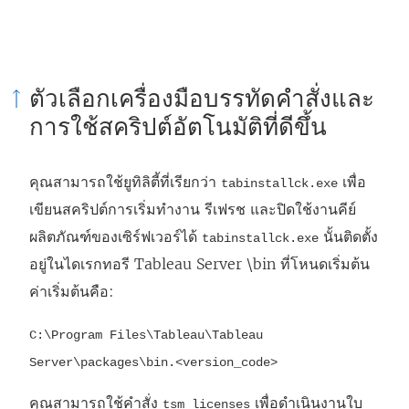
ง
ก์
จ
ตัวเลือกเครื่องมือบรรทัดคำสั่งและ
ะ
การใช้สคริปต์อัตโนมัติที่ดีขึ้น
เ
ปิ
คุณสามารถใช้ยูทิลิตี้ที่เรียกว่า
เพื่อ
ด
tabinstallck.exe
เขียนสคริปต์การเริ่มทำงาน รีเฟรช และปิดใช้งานคีย์
ใ
ผลิตภัณฑ์ของเซิร์ฟเวอร์ได้
นั้นติดตั้ง
น
tabinstallck.exe
อยู่ในไดเรกทอรี
Tableau Server
\bin ที่โหนดเริ่มต้น
ห
ค่าเริ่มต้นคือ:
น้
า
C:\Program Files\Tableau\Tableau
ต่
Server\packages\bin.<version_code>
า
ง
คุณสามารถใช้คำสั่ง
เพื่อดำเนินงานใบ
tsm licenses