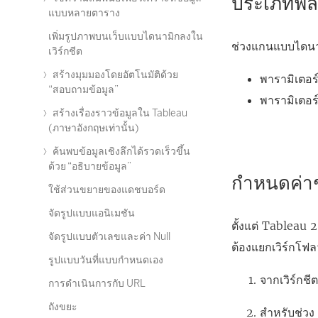
ประเภทฟิลด
แบบหลายตาราง
เพิ่มรูปภาพบนเว็บแบบไดนามิกลงใน
ช่วงแกนแบบไดนามิ
เวิร์กชีต
สร้างมุมมองโดยอัตโนมัติด้วย
พารามิเตอร
“สอบถามข้อมูล”
พารามิเตอร
สร้างเรื่องราวข้อมูลใน Tableau
(ภาษาอังกฤษเท่านั้น)
ค้นพบข้อมูลเชิงลึกได้รวดเร็วขึ้น
ด้วย “อธิบายข้อมูล”
กำหนดค่า
ใช้ส่วนขยายของแดชบอร์ด
จัดรูปแบบแอนิเมชัน
ตั้งแต่ Tableau 
จัดรูปแบบตัวเลขและค่า Null
ต้องแยกเวิร์กโฟ
รูปแบบวันที่แบบกำหนดเอง
จากเวิร์กชี
การดำเนินการกับ URL
ถังขยะ
สำหรับช่วง 