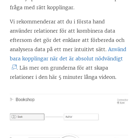
fråga med rätt kopplingar.
Vi rekommenderar att du i första hand
använder relationer för att kombinera data
eftersom det gör det enklare att förbereda och
analysera data på ett mer intuitivt sätt.
Använd
(
bara kopplingar när det är absolut nödvändigt
L
. Läs mer om grunderna för att skapa
ä
relationer i den här 5 minuter långa videon.
n
k
e
n
ö
p