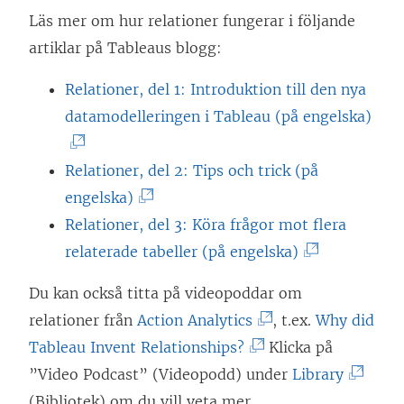
s
Läs mer om hur relationer fungerar i följande
t
artiklar på Tableaus blogg:
e
Relationer, del 1: Introduktion till den nya
r
(
datamodelleringen i Tableau (på engelska)
)
L
ä
Relationer, del 2: Tips och trick (på
(
n
engelska)
L
k
Relationer, del 3: Köra frågor mot flera
ä
(
e
relaterade tabeller (på engelska)
n
L
n
Du kan också titta på videopoddar om
k
ä
ö
(
relationer från
Action Analytics
, t.ex.
Why did
e
n
p
(
L
Tableau Invent Relationships?
Klicka på
n
k
p
L
ä
(
”Video Podcast” (Videopodd) under
Library
ö
e
n
ä
n
L
(Bibliotek) om du vill veta mer.