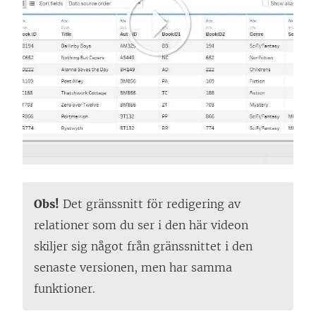
p
n
a
s
i
e
t
t
n
y
Obs!
Det gränssnitt för redigering av
t
relationer som du ser i den här videon
t
skiljer sig något från gränssnittet i den
f
senaste versionen, men har samma
ö
funktioner.
n