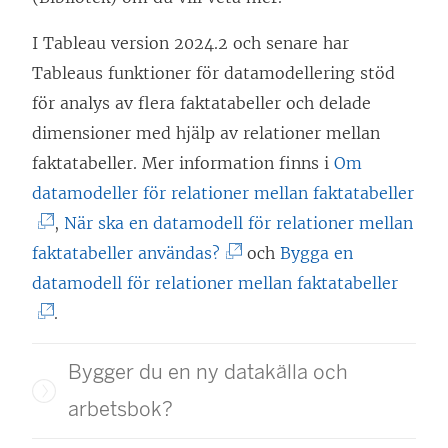
p
n
a
n
k
ä
p
ö
s
I Tableau version 2024.2 och senare har
k
e
n
n
p
i
Tableaus funktioner för datamodellering stöd
e
n
k
a
p
e
för analys av flera faktatabeller och delade
n
ö
e
s
n
t
dimensioner med hjälp av relationer mellan
ö
p
n
i
a
t
faktatabeller. Mer information finns i
Om
p
p
ö
e
s
n
(
datamodeller för relationer mellan faktatabeller
p
n
p
t
i
y
L
,
När ska en datamodell för relationer mellan
n
a
p
t
e
t
(
ä
faktatabeller användas?
och
Bygga en
a
s
n
n
t
t
L
(
n
datamodell för relationer mellan faktatabeller
s
i
a
y
t
f
ä
L
k
.
i
e
s
t
n
ö
n
ä
e
e
t
i
Bygger du en ny datakälla och
t
y
n
k
n
n
t
t
e
f
t
s
e
k
ö
arbetsbok?
t
n
t
ö
t
t
n
e
p
n
y
t