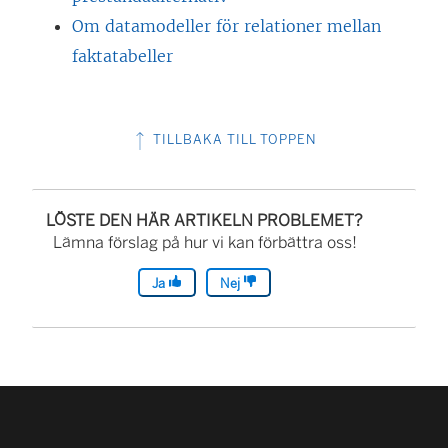
ö
f
s
Om datamodeller för relationer mellan
n
ö
t
faktatabeller
s
n
e
t
s
r
e
t
)
TILLBAKA TILL TOPPEN
r
e
)
r
LÖSTE DEN HÄR ARTIKELN PROBLEMET?
)
Lämna förslag på hur vi kan förbättra oss!
Ja
Nej