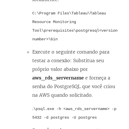
C:\Program Files\Tableau\Tableau
Resource Monitoring
Tool\prerequisites\postgresql<version
number>\bin
Execute o seguinte comando para
testar a conexão: Substitua seu
próprio valor abaixo por
aws_rds_servername
e forneça a
senha do PostgreSQL que você criou
na AWS quando solicitado.
.
\psql.exe -h <aws_rds_servername> -p
5432 -d postgres -U postgres