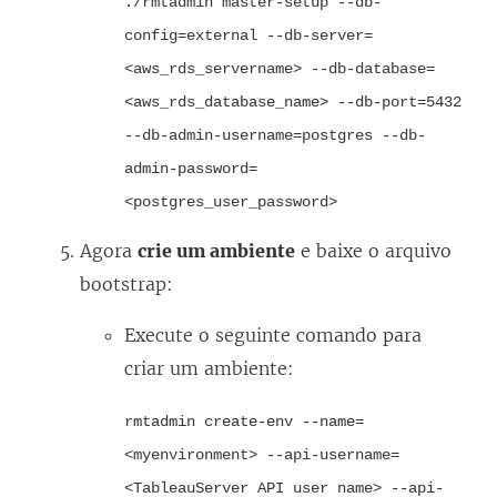
./rmtadmin master-setup --db-
config=external --db-server=
<aws_rds_servername> --db-database=
<aws_rds_database_name> --db-port=5432
--db-admin-username=postgres --db-
admin-password=
<postgres_user_password>
Agora
crie um ambiente
e baixe o arquivo
bootstrap:
Execute o seguinte comando para
criar um ambiente:
rmtadmin create-env --name=
<myenvironment> --api-username=
<TableauServer API user name> --api-