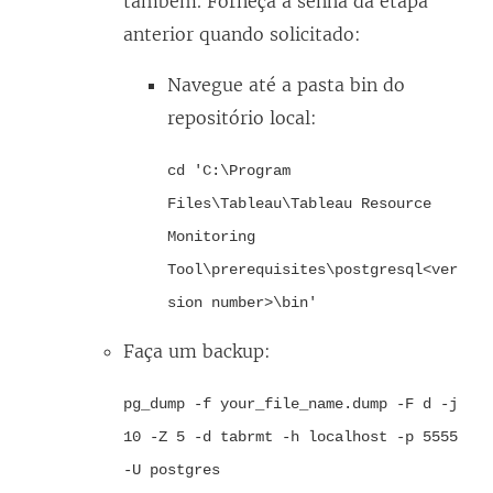
também. Forneça a senha da etapa
anterior quando solicitado:
Navegue até a pasta bin do
repositório local:
cd 'C:\Program
Files\Tableau\Tableau Resource
Monitoring
Tool\prerequisites\postgresql<ver
sion number>\bin'
Faça um backup:
pg_dump -f your_file_name.dump -F d -j
10 -Z 5 -d tabrmt -h localhost -p 5555
-U postgres