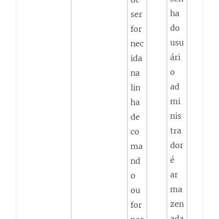
ha
ser
do
for
usu
nec
ári
ida
o
na
ad
lin
mi
ha
nis
de
tra
co
dor
ma
é
nd
ar
o
ma
ou
zen
for
ada