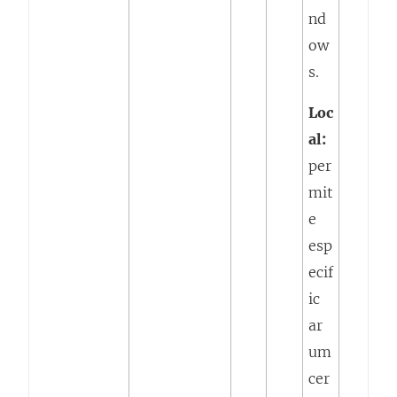
nd
ow
s.
Loc
al:
per
mit
e
esp
ecif
ic
ar
um
cer