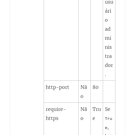
usu
ári
o
ad
mi
nis
tra
dor
.
http-port
Nã
80
o
require-
Nã
Tru
Se
https
o
e
Tru
,
e