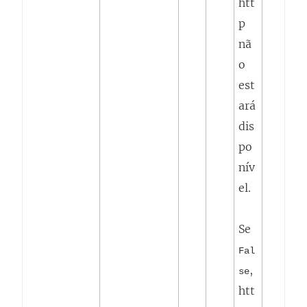
htt
p
nã
o
est
ará
dis
po
nív
el.
Se
Fal
,
se
htt