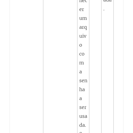
nec
.
er
um
arq
uiv
o
co
m
a
sen
ha
a
ser
usa
da.