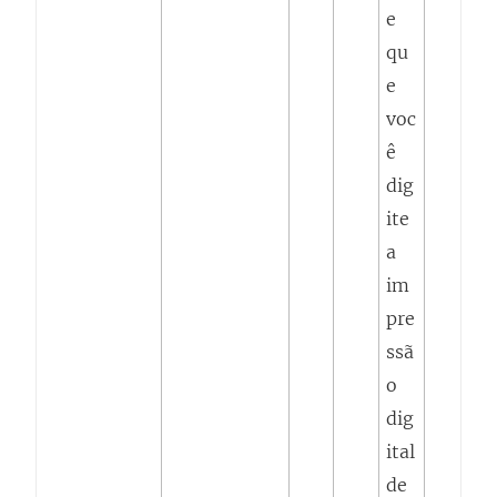
e
qu
e
voc
ê
dig
ite
a
im
pre
ssã
o
dig
ital
de