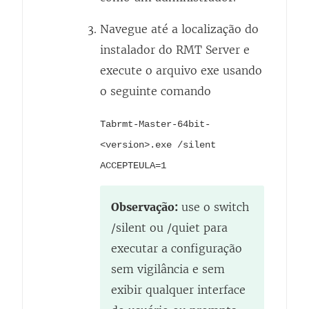
a
Navegue até a localização do
j
instalador do RMT Server e
a
execute o arquivo exe usando
n
o seguinte comando
e
l
Tabrmt-Master-64bit-
a
<version>.exe /silent
)
ACCEPTEULA=1
Observação:
use o switch
/silent ou /quiet para
executar a configuração
sem vigilância e sem
exibir qualquer interface