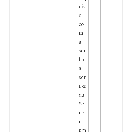
uiv
o
co
m
a
sen
ha
a
ser
usa
da.
Se
ne
nh
um