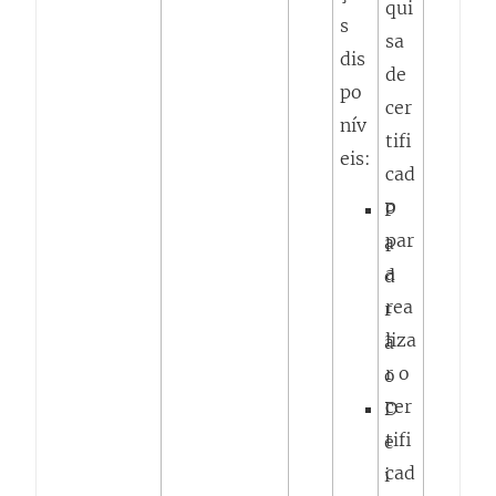
qui
s
sa
dis
de
po
cer
nív
tifi
eis:
cad
o
P
par
a
a
d
rea
r
liza
ã
r o
o
cer
D
tifi
e
cad
i