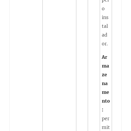
o
ins
tal
ad
or.
Ar
ma
ze
na
me
nto
:
per
mit