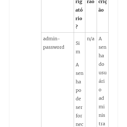
rig
rão
criç
ató
ão
rio
?
admin-
n/a
A
Si
password
sen
m
ha
do
A
usu
sen
ári
ha
o
po
ad
de
mi
ser
nis
for
tra
nec