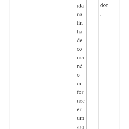
dor
ida
.
na
lin
ha
de
co
ma
nd
o
ou
for
nec
er
um
arq