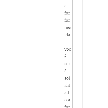
a
for
for
nec
ida
,
voc
ê
ser
á
sol
icit
ad
o a
for