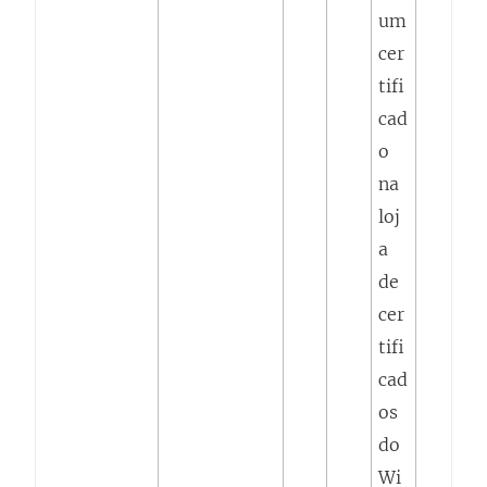
um
cer
tifi
cad
o
na
loj
a
de
cer
tifi
cad
os
do
Wi