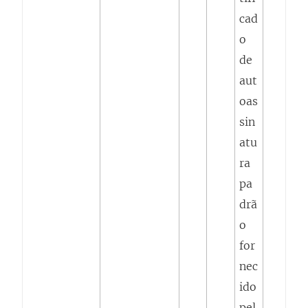
cad
o
de
aut
oas
sin
atu
ra
pa
drã
o
for
nec
ido
pel