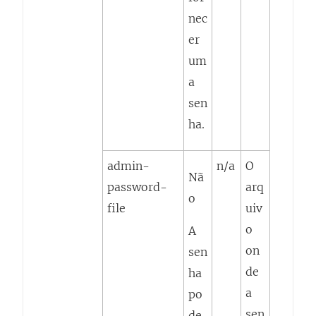
nec
er
um
a
sen
ha.
admin-
n/a
O
Nã
password-
arq
o
file
uiv
o
A
on
sen
de
ha
a
po
sen
de