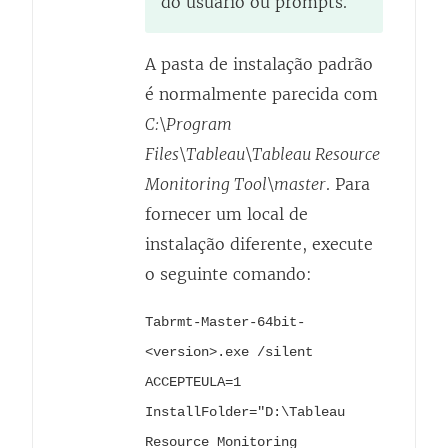
do usuário ou prompts.
A pasta de instalação padrão
é normalmente parecida com
C:\Program
Files\Tableau\Tableau Resource
Monitoring Tool\master
. Para
fornecer um local de
instalação diferente, execute
o seguinte comando:
Tabrmt-Master-64bit-
<version>.exe /silent
ACCEPTEULA=1
InstallFolder="D:\Tableau
Resource Monitoring