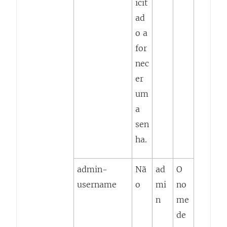
icit
ad
o a
for
nec
er
um
a
sen
ha.
admin-
Nã
ad
O
username
o
mi
no
n
me
de