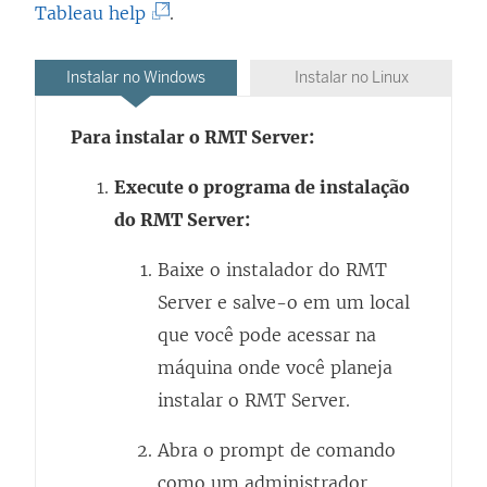
(
Tableau help
.
O
l
Instalar no Windows
Instalar no Linux
i
Para instalar o RMT Server:
n
k
Execute o programa de instalação
a
do RMT Server:
b
Baixe o instalador do RMT
r
Server e salve-o em um local
e
que você pode acessar na
e
máquina onde você planeja
m
instalar o RMT Server.
n
o
Abra o prompt de comando
v
como um administrador.