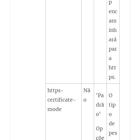
p
enc
am
inh
ará
par
a
htt
ps.
https-
Nã
'Pa
O
certificate-
o
drã
tip
mode
o'
o
de
Op
pes
çõe