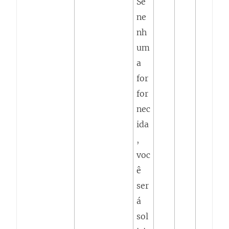
Se
ne
nh
um
a
for
for
nec
ida
,
voc
ê
ser
á
sol