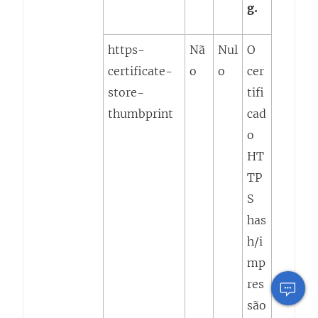
g.
https-
Nã
Nul
O
certificate-
o
o
cer
store-
tifi
thumbprint
cad
o
HT
TP
S
has
h/i
mp
res
são