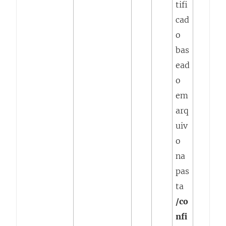
tifi
cad
o
bas
ead
o
em
arq
uiv
o
na
pas
ta
/co
nfi