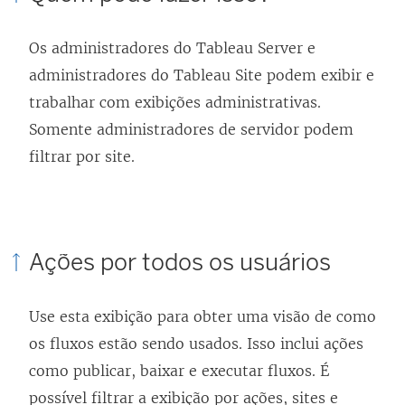
m
m
Os administradores do Tableau Server e
n
n
administradores do Tableau Site podem exibir e
o
o
trabalhar com exibições administrativas.
v
v
Somente administradores de servidor podem
a
a
filtrar por site.
j
j
a
a
n
n
e
e
Ações por todos os usuários
l
l
a
a
Use esta exibição para obter uma visão de como
)
)
os fluxos estão sendo usados. Isso inclui ações
como publicar, baixar e executar fluxos. É
possível filtrar a exibição por ações, sites e