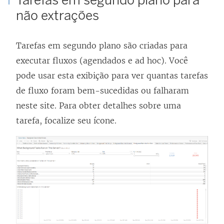
Tarefas em segundo plano para
n
não extrações
k
a
Tarefas em segundo plano são criadas para
b
executar fluxos (agendados e ad hoc). Você
r
pode usar esta exibição para ver quantas tarefas
e
de fluxo foram bem-sucedidas ou falharam
e
neste site. Para obter detalhes sobre uma
m
tarefa, focalize seu ícone.
n
o
v
a
j
a
n