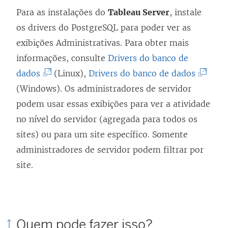
Para as instalações do
Tableau Server
, instale
os drivers do PostgreSQL para poder ver as
exibições Administrativas. Para obter mais
informações, consulte
Drivers do banco de
(
(
dados
(Linux),
Drivers do banco de dados
O
O
(Windows). Os administradores de servidor
l
l
podem usar essas exibições para ver a atividade
i
i
no nível do servidor (agregada para todos os
n
n
sites) ou para um site específico. Somente
k
k
administradores de servidor podem filtrar por
a
a
site.
b
b
r
r
e
e
Quem pode fazer isso?
e
e