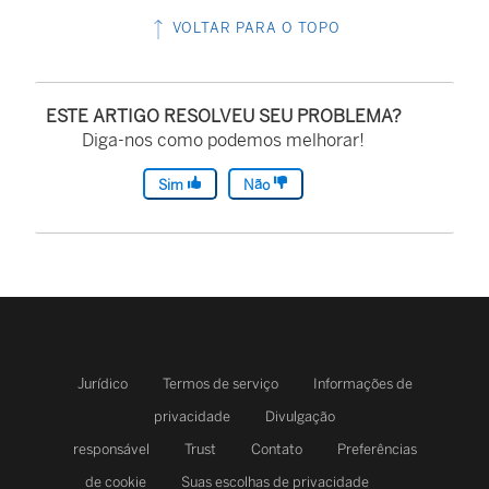
VOLTAR PARA O TOPO
ESTE ARTIGO RESOLVEU SEU PROBLEMA?
Diga-nos como podemos melhorar!
Sim
Não
Jurídico
Termos de serviço
Informações de
privacidade
Divulgação
responsável
Trust
Contato
Preferências
de cookie
Suas escolhas de privacidade