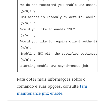
We do not recommend you enable JMX unsecured 
(y/n): y

JMX access is readonly by default. Would you 
(y/n): n

Would you like to enable SSL?

(y/n): y

Would you like to require client authenticati
(y/n): n

Enabling JMX with the specified settings. Thi
(y/n): y

Starting enable JMX asynchronous job.
Para obter mais informações sobre o
comando e suas opções, consulte
tsm
maintenance jmx enable
.