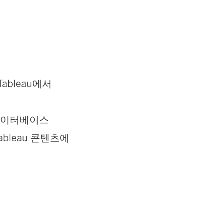
새
창
에
서
Tableau에서
열
림
시된 데이터베이스
)
bleau 콘텐츠에