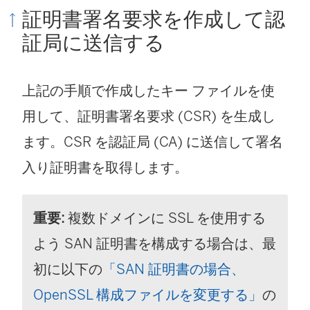
証明書署名要求を作成して認
ィ
証局に送信する
ン
ド
上記の手順で作成したキー ファイルを使
ウ
用して、証明書署名要求 (CSR) を生成し
で
ます。CSR を認証局 (CA) に送信して署名
リ
入り証明書を取得します。
ン
ク
重要:
複数ドメインに SSL を使用する
が
よう SAN 証明書を構成する場合は、最
開
初に以下の
「SAN 証明書の場合、
く
OpenSSL 構成ファイルを変更する」
の
)