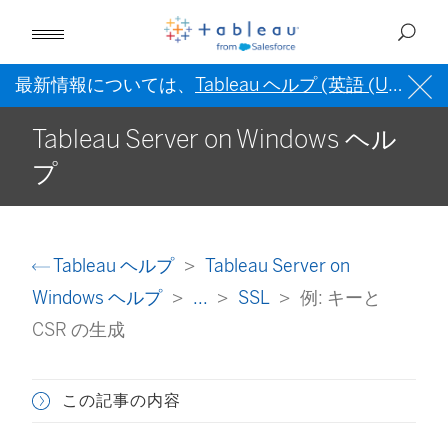
最新情報については、
Tableau ヘルプ (英語 (US))
を
Tableau Server on Windows ヘル
プ
Tableau ヘルプ
Tableau Server on
Windows ヘルプ
...
SSL
例: キーと
CSR の生成
この記事の内容