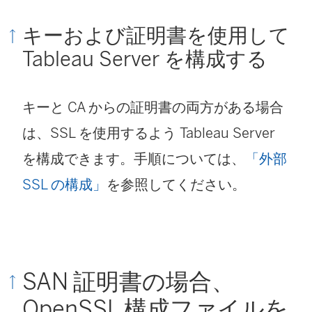
ィ
キーおよび証明書を使用して
ン
Tableau Server を構成する
ド
ウ
キーと CA からの証明書の両方がある場合
で
は、SSL を使用するよう Tableau Server
リ
を構成できます。手順については、
「外部
ン
SSL の構成」
を参照してください。
ク
が
開
SAN 証明書の場合、
く
OpenSSL 構成ファイルを
)