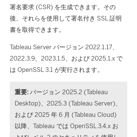
い
署名要求 (CSR) を生成できます。その
ィ
ウ
後、それらを使用して署名付き SSL 証明
ン
ィ
書を取得できます。
ド
ン
ウ
Tableau Server バージョン 2022.1.17、
ド
で
2022.3.9、2023.1.5、および 2025.1.x で
ウ
リ
は OpenSSL 3.1 が実行されます。
で
ン
リ
ク
重要:
バージョン 2025.2 (Tableau
ン
が
Desktop)、2025.3 (Tableau Server)、
ク
開
および 2025 年 6 月 (Tableau Cloud)
が
く
以降、Tableau では OpenSSL 3.4.x お
開
)