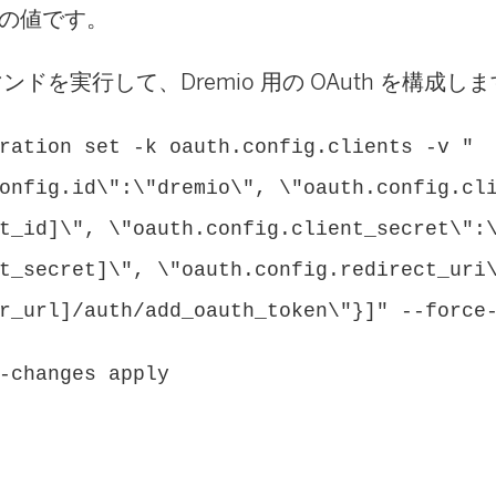
の値です。
マンドを実行して、Dremio 用の OAuth を構成し
ration set -k oauth.config.clients -v "
onfig.id\":\"dremio\", \"oauth.config.cl
t_id]\", \"oauth.config.client_secret\":
t_secret]\", \"oauth.config.redirect_uri
r_url]/auth/add_oauth_token\"}]" --force
-changes apply