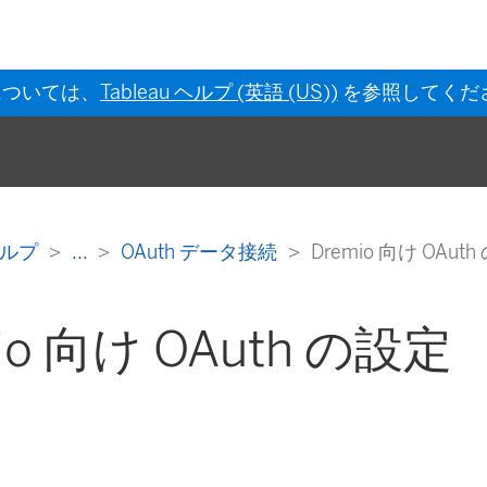
については、
Tableau ヘルプ (英語 (US))
を参照してくだ
s ヘルプ
...
OAuth データ接続
Dremio 向け OAut
io 向け OAuth の設定