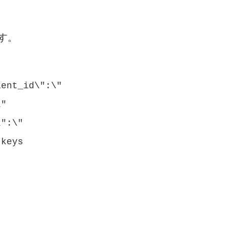
ます。
ient_id\":\"
\"
\":\"
-keys