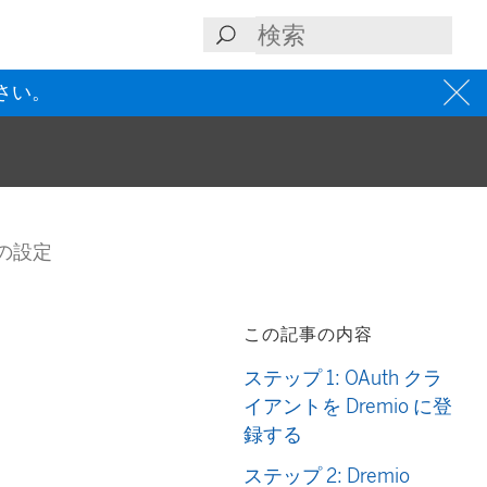
さい。
h の設定
この記事の内容
ステップ 1: OAuth クラ
イアントを Dremio に登
録する
ステップ 2: Dremio