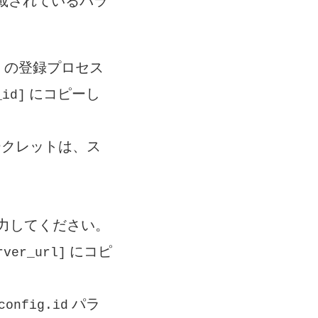
下に記載されているパラ
1 の登録プロセス
にコピーし
_id]
ークレットは、ス
L を入力してください。
にコピ
rver_url]
パラ
config.id