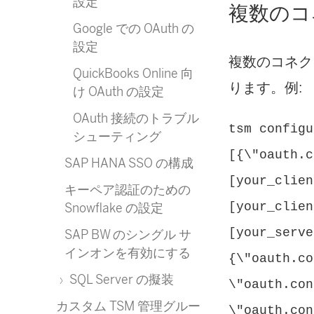
設定
複数のコ
Google での OAuth の
設定
複数のコネク
QuickBooks Online 向
ります。例:
け OAuth の設定
OAuth 接続のトラブル
tsm configu
シューティング
[{\"oauth.c
SAP HANA SSO の構成
[your_clien
キーペア認証のための
[your_clien
Snowflake の設定
[your_serve
SAP BW のシングル サ
インオンを有効にする
{\"oauth.co
SQL Server の擬装
\"oauth.con
カスタム TSM 管理グルー
\"oauth.con