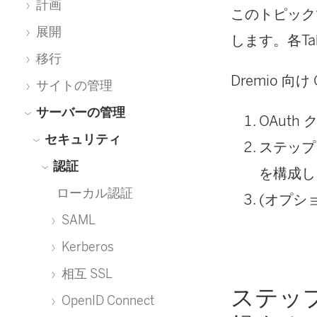
計画
このトピックで
展開
します。各
Ta
移行
Dremio 
サイトの管理
サーバーの管理
OAuth
セキュリティ
ステップ 1
認証
を構成し
ローカル認証
(オプショ
SAML
Kerberos
相互 SSL
ステップ 
OpenID Connect