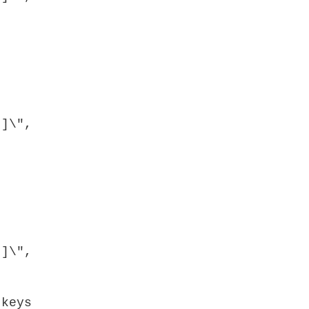
t]\",
t]\",
-keys