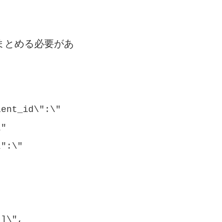
まとめる必要があ
ient_id\":\"
\"
\":\"
t]\",