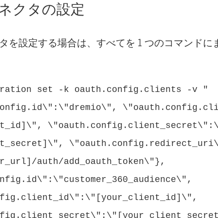
ネクタの設定
タを設定する場合は、すべてを 1 つのコマンドに
ration set -k oauth.config.clients -v "
onfig.id\":\"dremio\", \"oauth.config.cl
t_id]\", \"oauth.config.client_secret\":
t_secret]\", \"oauth.config.redirect_uri
r_url]/auth/add_oauth_token\"},
nfig.id\":\"customer_360_audience\",
fig.client_id\":\"[your_client_id]\",
fig.client_secret\":\"[your_client_secre