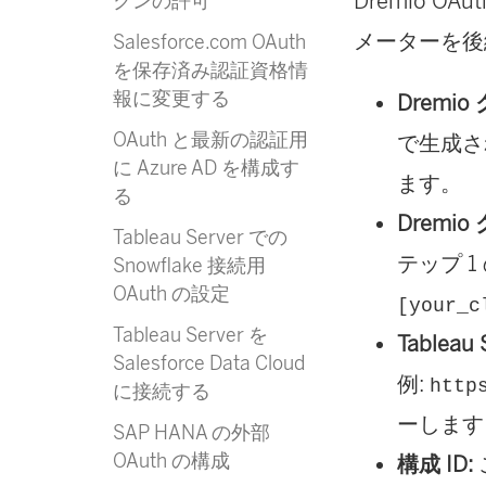
Dremio O
クンの許可
メーターを後
Salesforce.com OAuth
を保存済み認証資格情
報に変更する
Dremio
OAuth と最新の認証用
で生成さ
に Azure AD を構成す
ます。
る
Dremi
Tableau Server での
テップ 
Snowflake 接続用
OAuth の設定
[your_c
Tableau Server を
Tableau 
Salesforce Data Cloud
例:
http
に接続する
ーします
SAP HANA の外部
OAuth の構成
構成 ID: