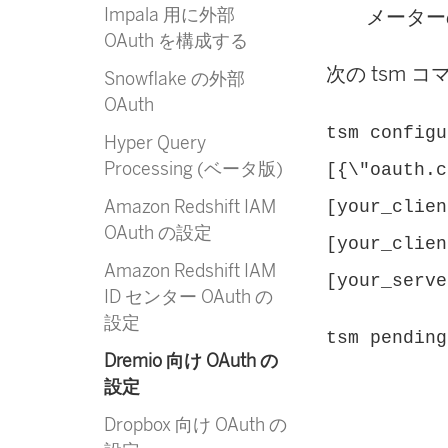
Impala 用に外部
メーター
OAuth を構成する
次の tsm コ
Snowflake の外部
OAuth
tsm configu
Hyper Query
Processing (ベータ版)
[{\"oauth.c
Amazon Redshift IAM
[your_clien
OAuth の設定
[your_clien
Amazon Redshift IAM
[your_serve
ID センター OAuth の
設定
tsm pending
Dremio 向け OAuth の
設定
Dropbox 向け OAuth の