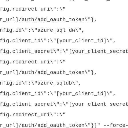
fig.redirect_uri\":\"
r_url]/auth/add_oauth_token\"},
nfig.id\":\"azure_sql_dw\",
fig.client_id\":\"[your_client_id]\",
fig.client_secret\":\"[your_client_secre
fig.redirect_uri\":\"
r_url]/auth/add_oauth_token\"},
nfig.id\":\"azure_sqldb\",
fig.client_id\":\"[your_client_id]\",
fig.client_secret\":\"[your_client_secre
fig.redirect_uri\":\"
r_url]/auth/add_oauth_token\"}]" --force