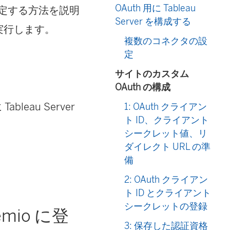
OAuth 用に Tableau
を設定する方法を説明
Server を構成する
実行します。
複数のコネクタの設
定
。
サイトのカスタム
OAuth の構成
leau Server
1: OAuth クライアン
ト ID、クライアント
シークレット値、リ
ダイレクト URL の準
備
2: OAuth クライアン
ト ID とクライアント
シークレットの登録
mio に登
3: 保存した認証資格