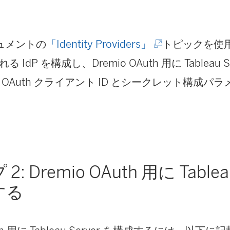
(
キュメントの
「Identity Providers」
トピックを使用
新
 IdP を構成し、Dremio OAuth 用に
Tableau S
し
OAuth クライアント ID とシークレット構成パ
い
ウ
ィ
ン
2: Dremio OAuth 用に
Tablea
ド
する
ウ
で