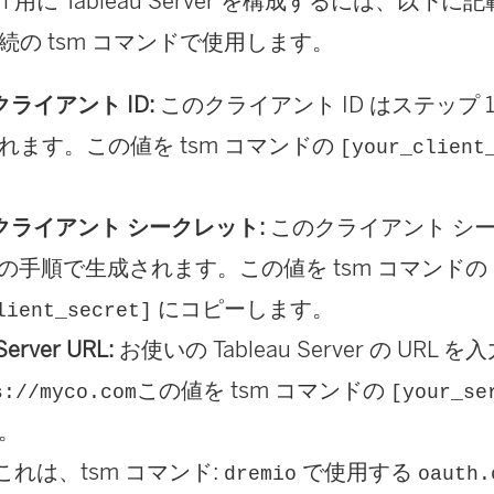
Auth 用に Tableau Server を構成するには、以
リ
続の tsm コマンドで使用します。
ン
ク
 クライアント ID:
このクライアント ID はステップ 
が
れます。この値を tsm コマンドの
[your_client
開
く
o クライアント シークレット:
このクライアント シ
)
1 の手順で生成されます。この値を tsm コマンドの
にコピーします。
lient_secret]
Server URL:
お使いの Tableau Server の UR
この値を tsm コマンドの
s://myco.com
[your_se
。
これは、tsm コマンド:
で使用する
dremio
oauth.