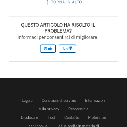
TORNA IN ALTO
QUESTO ARTICOLO HA RISOLTO IL
PROBLEMA?
Informaci per consentirci di migliorare.
Sì
No
Legale
Condizioni di servizio
Informazioni
sulla privacy
Responsible
Disclosure
Trust
Contatto
Preferenze
per i cookie
Le tue scelte in materia di