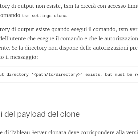
ctory di output non esiste, tsm la creerà con accesso limi
 comando
.
tsm settings clone
ctory di output esiste quando esegui il comando, tsm veri
dell’utente che esegue il comando e che le autorizzazion
ente. Se la directory non dispone delle autorizzazioni pre
to il messaggio:
ut directory '<path/to/directory>' exists, but must be r
i del payload del clone
ne di
Tableau Server
clonata deve corrispondere alla vers