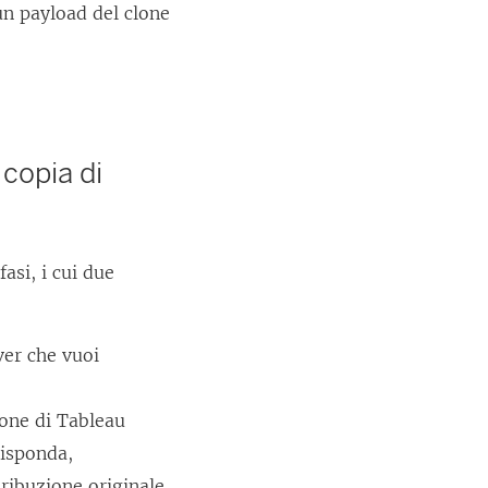
 un payload del clone
 copia di
asi, i cui due
ver
che vuoi
ione di
Tableau
risponda,
ribuzione originale.