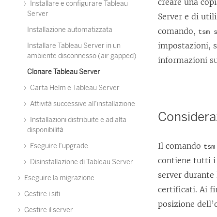
creare una copi
Installare e configurare Tableau
Server
Server
e di util
Installazione automatizzata
comando,
tsm 
impostazioni, s
Installare Tableau Server in un
ambiente disconnesso (air gapped)
informazioni su
Clonare Tableau Server
Carta Helm e Tableau Server
Attività successive all’installazione
Consideraz
Installazioni distribuite e ad alta
disponibilità
Il comando
Eseguire l’upgrade
tsm
contiene tutti 
Disinstallazione di Tableau Server
server durante 
Eseguire la migrazione
certificati. Ai
Gestire i siti
posizione dell’
Gestire il server