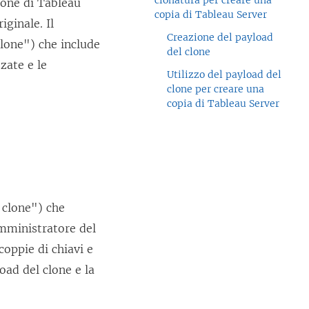
clonatura per creare una
ione di
Tableau
copia di Tableau Server
iginale. Il
Creazione del payload
clone") che include
del clone
zate e le
Utilizzo del payload del
clone per creare una
copia di Tableau Server
 clone") che
amministratore del
coppie di chiavi e
load del clone e la