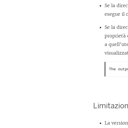
Se la dire
esegue il
Se la dire
proprietà 
a quell’ut
visualizza
The outp
Limitazion
La versio