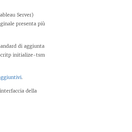
Tableau Server)
iginale presenta più
tandard di aggiunta
critp initialize-tsm
aggiuntivi
.
interfaccia della