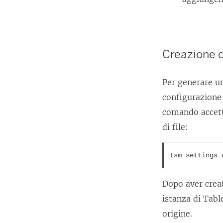
Creazione d
Per generare un
configurazione
comando accett
di file:
tsm settings 
Dopo aver creat
istanza di
Tabl
origine.