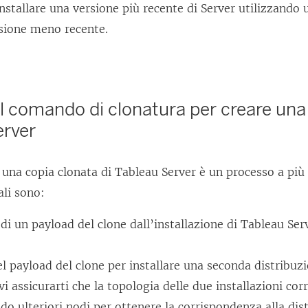
installare una versione più recente di Server utilizzando
rsione meno recente.
el comando di clonatura per creare una
erver
 una copia clonata di
Tableau Server
è un processo a più f
ali sono:
di un payload del clone dall’installazione di
Tableau Ser
el payload del clone per installare una seconda distribuz
vi assicurarti che la topologia delle due installazioni cor
o ulteriori nodi per ottenere la corrispondenza alla dist