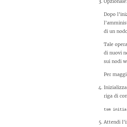
Opzionale
Dopo l’ini
l’amminist
di un nodo
Tale opera
di nuovi n
sui nodi w
Per maggi
Inizializz
riga di c
tsm initia
Attendi l’