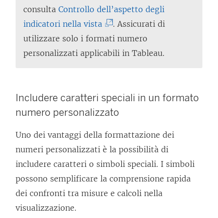
consulta
Controllo dell’aspetto degli
(
indicatori nella vista
. Assicurati di
I
utilizzare solo i formati numero
l
personalizzati applicabili in Tableau.
c
o
l
Includere caratteri speciali in un formato
l
numero personalizzato
e
Uno dei vantaggi della formattazione dei
g
numeri personalizzati è la possibilità di
a
includere caratteri o simboli speciali. I simboli
m
possono semplificare la comprensione rapida
e
dei confronti tra misure e calcoli nella
n
visualizzazione.
t