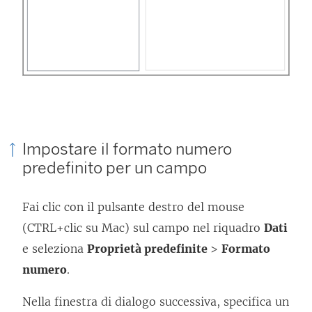
n
a
n
u
o
v
a
Impostare il formato numero
f
predefinito per un campo
i
n
Fai clic con il pulsante destro del mouse
e
(CTRL+clic su Mac) sul campo nel riquadro
Dati
s
e seleziona
Proprietà predefinite
>
Formato
t
numero
.
r
Nella finestra di dialogo successiva, specifica un
a