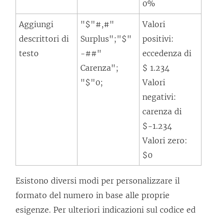
0%
Aggiungi
"$"#,#"
Valori
descrittori di
Surplus";"$"
positivi:
testo
-##"
eccedenza di
Carenza";
$ 1.234
"$"0;
Valori
negativi:
carenza di
$-1.234
Valori zero:
$0
Esistono diversi modi per personalizzare il
formato del numero in base alle proprie
esigenze. Per ulteriori indicazioni sul codice ed