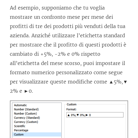
o
Ad esempio, supponiamo che tu voglia
v
mostrare un confronto mese per mese dei
i
profitti di tre dei prodotti più venduti della tua
e
azienda. Anziché utilizzare l’etichetta standard
n
per mostrare che il profitto di questi prodotti è
e
cambiato di +5%, -2% e 0% rispetto
a
all’etichetta del mese scorso, puoi impostare il
p
formato numerico personalizzato come segue
e
per visualizzare queste modifiche come ▲5%,▼
r
2% e ►0.
t
o
i
n
u