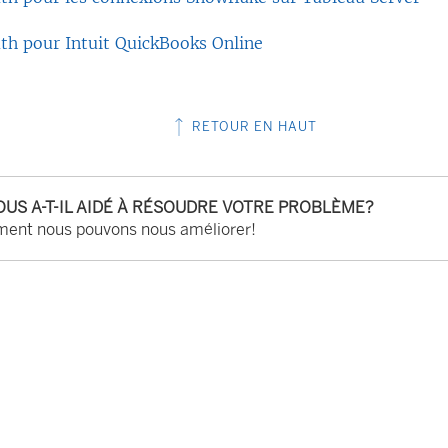
u
th pour Intuit QuickBooks Online
v
r
e
RETOUR EN HAUT
d
a
n
OUS A-T-IL AIDÉ À RÉSOUDRE VOTRE PROBLÈME?
ent nous pouvons nous améliorer!
s
u
n
e
n
o
u
v