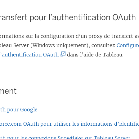
ransfert pour l’authentification OAuth
ormations sur la configuration d’un proxy de transfert a
bleau Server (Windows uniquement), consultez
Configur
(
l’authentification OAuth
dans l’aide de Tableau.
L
e
l
ement
i
e
th pour Google
n
s
orce.com OAuth pour utiliser les informations d’identifi
’
th pour les connexions Snowflake sur Tableau Server
o