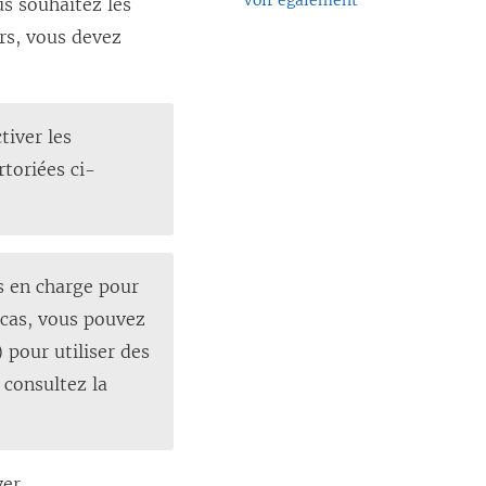
Voir également
us souhaitez les
urs, vous devez
tiver les
toriées ci-
is en charge pour
 cas, vous pouvez
 pour utiliser des
 consultez la
ver
.