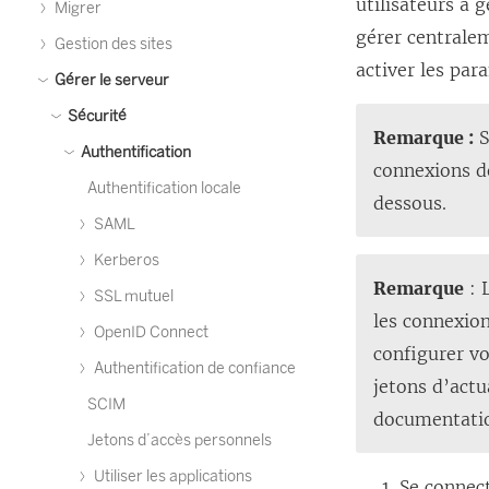
utilisateurs à 
Migrer
gérer centralem
Gestion des sites
activer les par
Gérer le serveur
Sécurité
Remarque :
S
Authentification
connexions d
Authentification locale
dessous.
SAML
Kerberos
Remarque
: 
SSL mutuel
les connexio
OpenID Connect
configurer vo
Authentification de confiance
jetons d’actu
SCIM
documentatio
Jetons d’accès personnels
Utiliser les applications
Se connec