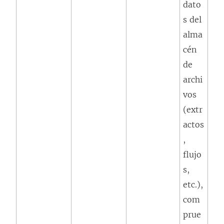
dato
s del
alma
cén
de
archi
vos
(extr
actos
,
flujo
s,
etc.),
com
prue