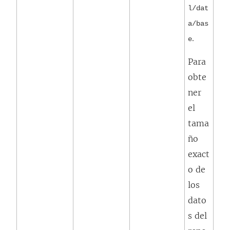
l/dat
a/bas
.
e
Para
obte
ner
el
tama
ño
exact
o de
los
dato
s del