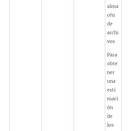
alma
cén
de
archi
vos
Para
obte
ner
una
esti
maci
ón
de
los