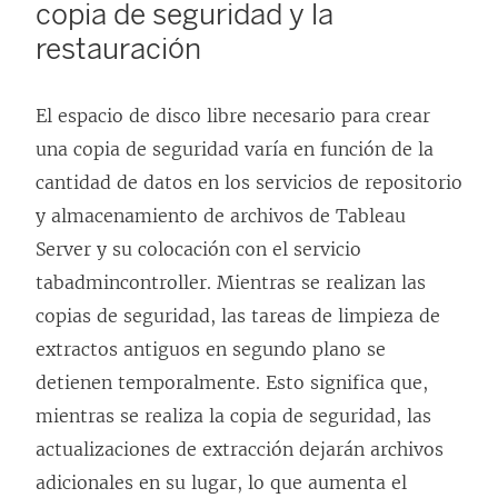
copia de seguridad y la
e
restauración
a
b
El espacio de disco libre necesario para crear
r
una copia de seguridad varía en función de la
e
cantidad de datos en los servicios de repositorio
e
y almacenamiento de archivos de Tableau
n
Server y su colocación con el servicio
u
tabadmincontroller. Mientras se realizan las
n
copias de seguridad, las tareas de limpieza de
a
extractos antiguos en segundo plano se
v
detienen temporalmente. Esto significa que,
e
mientras se realiza la copia de seguridad, las
n
actualizaciones de extracción dejarán archivos
t
adicionales en su lugar, lo que aumenta el