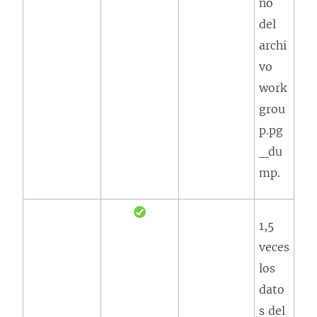
ño
del
archi
vo
work
grou
p.pg
_du
mp.
1,5
veces
los
dato
s del