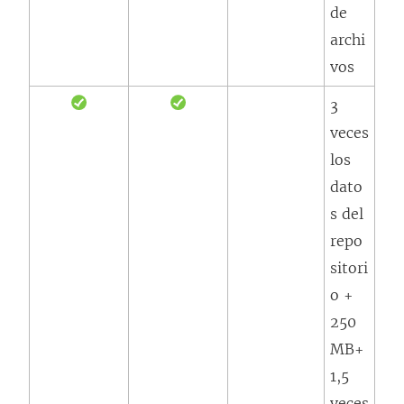
de
archi
vos
3
veces
los
dato
s del
repo
sitori
o +
250
MB+
1,5
veces