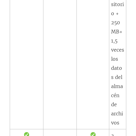
sitori
o +
250
MB+
1,5
veces
los
dato
s del
alma
cén
de
archi
vos
3