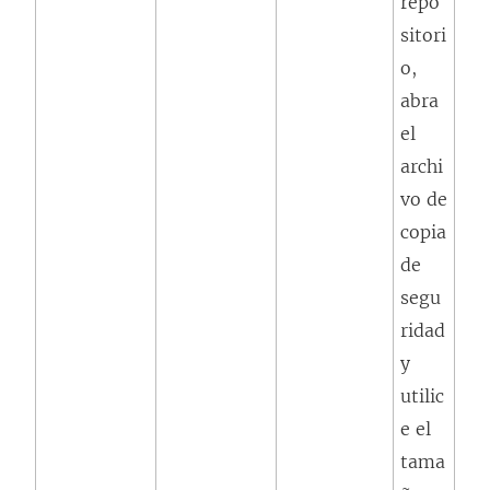
repo
sitori
o,
abra
el
archi
vo de
copia
de
segu
ridad
y
utilic
e el
tama