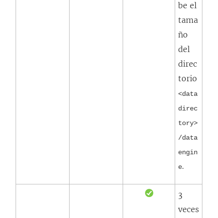
be el
tama
ño
del
direc
torio
<data
direc
tory>
/data
engin
.
e
3
veces