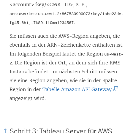
e
<account>:key/<CMK_ID>, z. B.,
n
u
arn:aws:kms:us-west-2:867530990073:key/1abc23de-
e
e
.
fg45-6hij-7k89-1l0mn1234567
t
m
)
F
Sie müssen auch die AWS-Region angeben, die
e
ebenfalls in der ARN-Zeichenkette enthalten ist.
n
Im folgenden Beispiel lautet die Region
us-west-
s
. Die Region ist der Ort, an dem sich Ihre KMS-
2
t
Instanz befindet. Im nächsten Schritt müssen
e
Sie eine Region angeben, wie sie in der Spalte
r
(
Region in der
Tabelle Amazon API Gateway
g
L
angezeigt wird.
e
i
ö
n
f
k
Schritt 3: Tableau Server für AWS