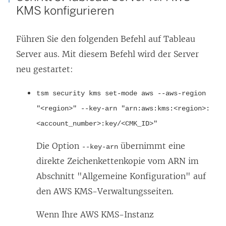
f
w
KMS konfigurieren
n
i
e
r
Führen Sie den folgenden Befehl auf Tableau
t
d
Server aus. Mit diesem Befehl wird der Server
)
i
neu gestartet:
n
n
tsm security kms set-mode aws --aws-region
e
"<region>" --key-arn "arn:aws:kms:<region>:
u
<account_number>:key/<CMK_ID>"
e
Die Option
übernimmt eine
--key-arn
m
direkte Zeichenkettenkopie vom ARN im
F
Abschnitt "Allgemeine Konfiguration" auf
e
den AWS KMS-Verwaltungsseiten.
n
s
Wenn Ihre AWS KMS-Instanz