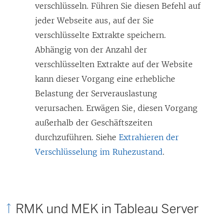
t
verschlüsseln. Führen Sie diesen Befehl auf
e
jeder Webseite aus, auf der Sie
r
verschlüsselte Extrakte speichern.
g
Abhängig von der Anzahl der
e
verschlüsselten Extrakte auf der Website
ö
kann dieser Vorgang eine erhebliche
f
Belastung der Serverauslastung
f
verursachen. Erwägen Sie, diesen Vorgang
n
außerhalb der Geschäftszeiten
e
durchzuführen. Siehe
Extrahieren der
t
Verschlüsselung im Ruhezustand
.
)
RMK und MEK in Tableau Server