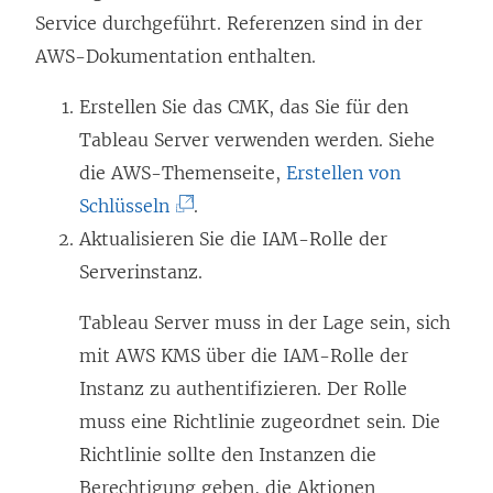
Service durchgeführt. Referenzen sind in der
AWS-Dokumentation enthalten.
Erstellen Sie das CMK, das Sie für den
Tableau Server verwenden werden. Siehe
die AWS-Themenseite,
Erstellen von
(
Schlüsseln
.
L
Aktualisieren Sie die IAM-Rolle der
i
Serverinstanz.
n
Tableau Server muss in der Lage sein, sich
k
mit AWS KMS über die IAM-Rolle der
w
Instanz zu authentifizieren. Der Rolle
i
muss eine Richtlinie zugeordnet sein. Die
r
Richtlinie sollte den Instanzen die
d
Berechtigung geben, die Aktionen