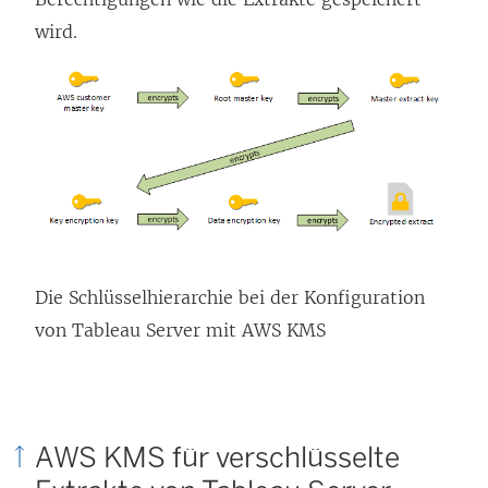
e
wird.
n
s
t
e
r
g
e
ö
Die Schlüsselhierarchie bei der Konfiguration
f
von Tableau Server mit AWS KMS
f
n
e
t
AWS KMS für verschlüsselte
)