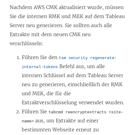
w
Nachdem AWS CMK aktualisiert wurde, müssen
i
Sie die internen RMK und MEK auf dem Tableau
r
Server neu generieren. Sie sollten auch alle
d
Extrakte mit dem neuen CMK neu
i
verschlüsseln:
n
n
Führen Sie den
tsm security regenerate-
e
Befehl aus, um alle
internal-tokens
u
internen Schlüssel auf dem Tableau Server
e
neu zu generieren, einschließlich der RMK
m
und MEK, die für die
F
Extraktverschlüsselung verwendet wurden.
e
Führen Sie
tabcmd reencryptextracts <site-
n
aus, um Extrakte auf einer
name>
s
bestimmten Webseite erneut zu