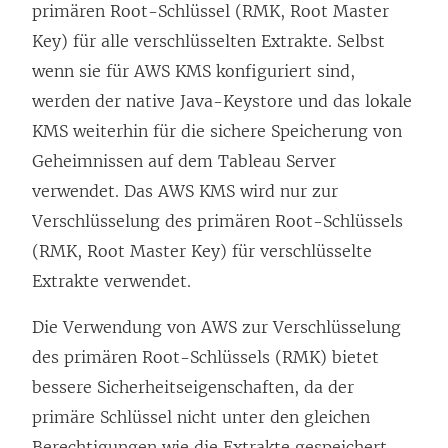
i
primären Root-Schlüssel (RMK, Root Master
n
Key) für alle verschlüsselten Extrakte. Selbst
k
wenn sie für AWS KMS konfiguriert sind,
w
werden der native Java-Keystore und das lokale
i
KMS weiterhin für die sichere Speicherung von
r
Geheimnissen auf dem Tableau Server
d
verwendet. Das AWS KMS wird nur zur
i
Verschlüsselung des primären Root-Schlüssels
n
(RMK, Root Master Key) für verschlüsselte
n
Extrakte verwendet.
e
Die Verwendung von AWS zur Verschlüsselung
u
des primären Root-Schlüssels (RMK) bietet
e
bessere Sicherheitseigenschaften, da der
m
primäre Schlüssel nicht unter den gleichen
F
Berechtigungen wie die Extrakte gespeichert