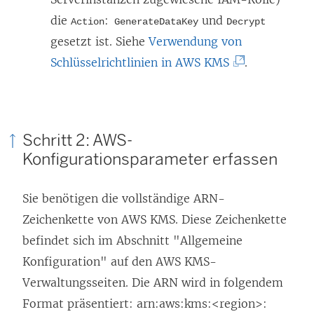
e
u
die
:
und
Action
GenerateDataKey
Decrypt
ö
e
gesetzt ist. Siehe
Verwendung von
f
m
(
Schlüsselrichtlinien in AWS KMS
.
f
F
L
n
e
i
e
n
n
t
Schritt 2: AWS-
s
k
)
Konfigurationsparameter erfassen
t
w
e
i
Sie benötigen die vollständige ARN-
r
r
Zeichenkette von AWS KMS. Diese Zeichenkette
g
d
befindet sich im Abschnitt "Allgemeine
e
i
Konfiguration" auf den AWS KMS-
ö
n
Verwaltungsseiten. Die ARN wird in folgendem
f
n
Format präsentiert: arn:aws:kms:<region>:
f