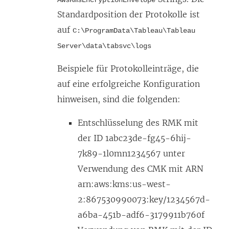
AwsKmsEncryptionEnvelope
Standardposition der Protokolle ist
auf
C:\ProgramData\Tableau\Tableau
Server\data\tabsvc\logs
Beispiele für Protokolleinträge, die
auf eine erfolgreiche Konfiguration
hinweisen, sind die folgenden:
Entschlüsselung des RMK mit
der ID 1abc23de-fg45-6hij-
7k89-1l0mn1234567 unter
Verwendung des CMK mit ARN
arn:aws:kms:us-west-
2:867530990073:key/1234567d-
a6ba-451b-adf6-3179911b760f