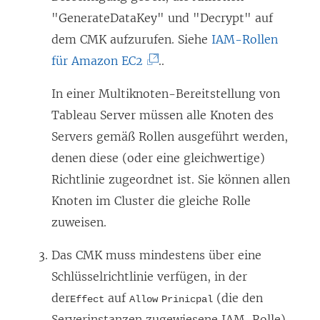
i
"GenerateDataKey" und "Decrypt" auf
n
dem CMK aufzurufen. Siehe
IAM-Rollen
n
(
für Amazon EC2
..
e
L
u
In einer Multiknoten-Bereitstellung von
i
e
Tableau Server müssen alle Knoten des
n
m
Servers gemäß Rollen ausgeführt werden,
k
F
denen diese (oder eine gleichwertige)
w
e
Richtlinie zugeordnet ist. Sie können allen
i
n
Knoten im Cluster die gleiche Rolle
r
s
zuweisen.
d
t
i
Das CMK muss mindestens über eine
e
n
Schlüsselrichtlinie verfügen, in der
r
n
der
auf
(die den
Effect
Allow
Prinicpal
g
e
Serverinstanzen zugewiesene IAM-Rolle)