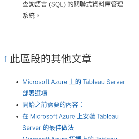
窗
連
查詢語言 (SQL) 的關聯式資料庫管理
)
新
開
結
系統。
視
啟
在
窗
)
新
開
視
啟
此區段的其他文章
窗
)
開
Microsoft Azure 上的 Tableau Server
啟
部署選項
)
開始之前需要的內容：
在 Microsoft Azure 上安裝 Tableau
Server 的最佳做法