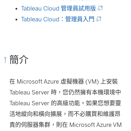
開
(
Tableau Cloud 管理員試用版
啟
(
連
Tableau Cloud：管理員入門
)
連
結
結
在
在
新
簡介
新
視
視
窗
在 Microsoft Azure 虛擬機器 (VM) 上安裝
窗
開
Tableau Server
時，您仍然擁有本機環境中
開
啟
Tableau Server
的高級功能。如果您想要靈
啟
)
活地縱向和橫向擴展，而不必購買和維護昂
)
貴的伺服器集群，則在 Microsoft Azure VM