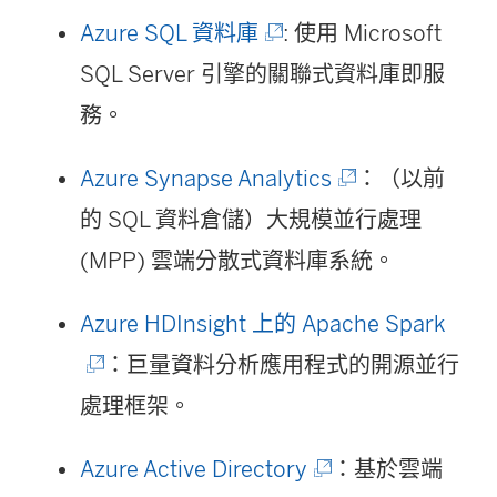
新
(
Azure SQL 資料庫
: 使用 Microsoft
視
連
SQL Server 引擎的關聯式資料庫即服
窗
結
務。
開
在
啟
(
Azure Synapse Analytics
：（以前
新
)
連
的 SQL 資料倉儲）大規模並行處理
視
結
(MPP) 雲端分散式資料庫系統。
窗
在
開
(
Azure HDInsight 上的 Apache Spark
新
啟
連
：巨量資料分析應用程式的開源並行
視
)
結
處理框架。
窗
在
開
(
Azure Active Directory
：基於雲端
新