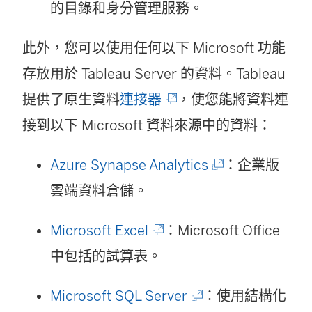
啟
連
的目錄和身分管理服務。
視
)
結
窗
此外，您可以使用任何以下 Microsoft 功能
在
開
存放用於 Tableau Server 的資料。Tableau
新
啟
(
提供了原生資料
連接器
，使您能將資料連
視
)
連
接到以下 Microsoft 資料來源中的資料：
窗
結
開
(
Azure Synapse Analytics
：企業版
在
啟
連
雲端資料倉儲。
新
)
結
視
(
Microsoft Excel
：Microsoft Office
在
窗
連
中包括的試算表。
新
開
結
視
(
Microsoft SQL Server
：使用結構化
啟
在