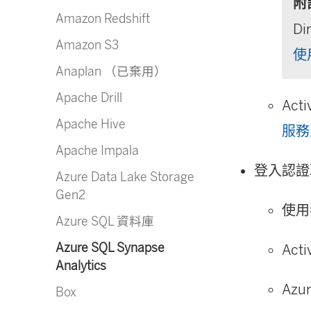
附
Amazon Redshift
D
Amazon S3
使
Anaplan （已棄用）
Apache Drill
Ac
Apache Hive
服務
Apache Impala
登入認證
Azure Data Lake Storage
Gen2
使用
Azure SQL 資料庫
Azure SQL Synapse
Act
Analytics
Azu
Box