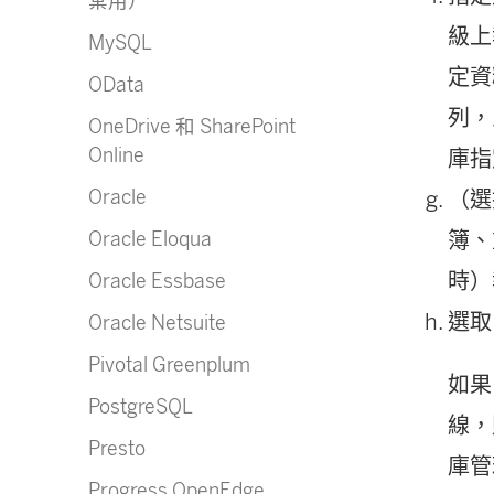
棄用）
開
級上
MySQL
啟
定資
OData
)
列，
OneDrive 和 SharePoint
Online
庫指
Oracle
（選
Oracle Eloqua
簿、重
時）
Oracle Essbase
選取
Oracle Netsuite
Pivotal Greenplum
如果
PostgreSQL
線，
Presto
庫管
Progress OpenEdge