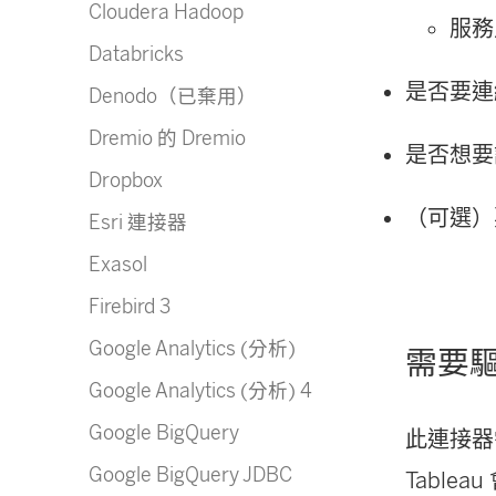
Cloudera Hadoop
服務
Databricks
是否要連
Denodo（已棄用）
Dremio 的 Dremio
是否想要
Dropbox
（可選）要
Esri 連接器
Exasol
Firebird 3
Google Analytics (分析)
需要
Google Analytics (分析) 4
Google BigQuery
此連接器
Google BigQuery JDBC
Tabl