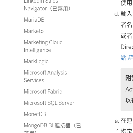
LinkedIn Sales
使用已
Navigator（已棄用）
輸入
MariaDB
者名
Marketo
或者，
Marketing Cloud
Di
Intelligence
(
點
MarkLogic
連
Microsoft Analysis
附
結
Services
A
在
Microsoft Fabric
以
新
Microsoft SQL Server
視
MonetDB
在連
窗
MongoDB BI 連接器（已
指定