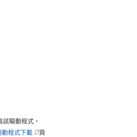
裝該驅動程式，
(
驅動程式下載
頁