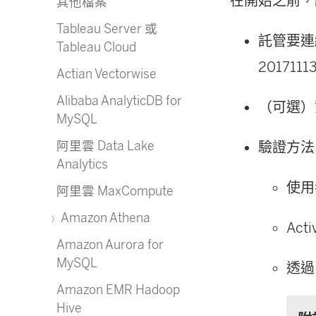
在開始之前，
其他檔案
Tableau Server 或
託管要連
Tableau Cloud
20171113
Actian Vectorwise
Alibaba AnalyticDB for
（可選）
MySQL
阿里雲 Data Lake
驗證方法
Analytics
使用
阿里雲 MaxCompute
Amazon Athena
Acti
Amazon Aurora for
MySQL
透過 
Amazon EMR Hadoop
Hive