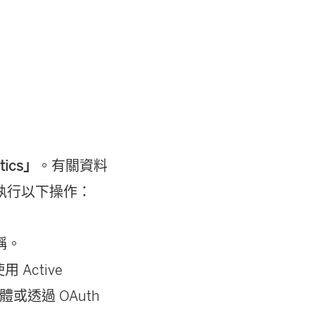
連
結
在
新
視
窗
tics」
。有關資料
開
執行以下操作：
啟
)
稱。
Active
 主體或透過 OAuth