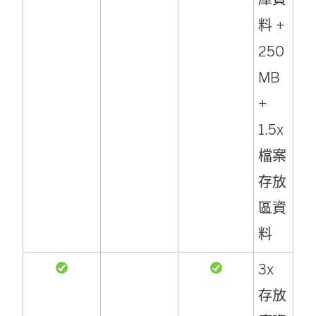
料 +
250
MB
+
1.5x
檔案
存放
區資
料
3x
存放