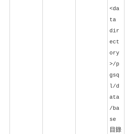
<da
ta
dir
ect
ory
>/p
gsq
l/d
ata
/ba
se
目錄