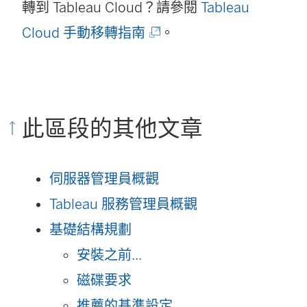
轉到 Tableau Cloud？請參閱
Tableau
在
(
Cloud 手動移轉指南
。
新
連
視
結
窗
在
開
此區段的其他文章
新
啟
視
)
伺服器管理員概觀
窗
Tableau 服務管理員概觀
開
基礎結構規劃
啟
安裝之前...
)
磁碟要求
推薦的基準設定