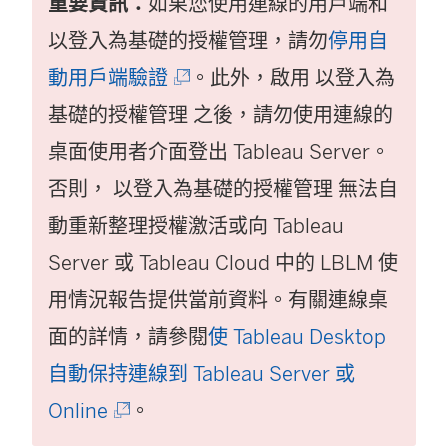
重要資訊：
如果您使用連線的用戶端和
結
以登入為基礎的授權管理
在
，請勿
停用自
(
動用戶端驗證
新
。此外，啟用
以登入為
連
基礎的授權管理
視
之後，請勿使用連線的
結
桌面使用者介面登出
窗
Tableau Server
。
在
否則，
以登入為基礎的授權管理
開
無法自
新
動重新整理授權激活或向 Tableau
啟
視
Server 或 Tableau Cloud 中的 LBLM 使
)
窗
用情況報告提供當前資料。有關連線桌
開
面的詳情，請參閱
使 Tableau Desktop
啟
自動保持連線到 Tableau Server 或
(
)
Online
。
連