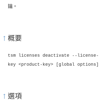
鑰。
概要
tsm licenses deactivate --license-
key <product-key> [global options]
選項