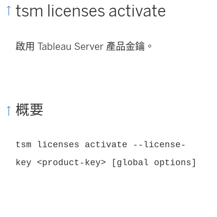
tsm licenses activate
啟用
Tableau Server
產品金鑰。
概要
tsm licenses activate --license-
key <product-key> [global options]