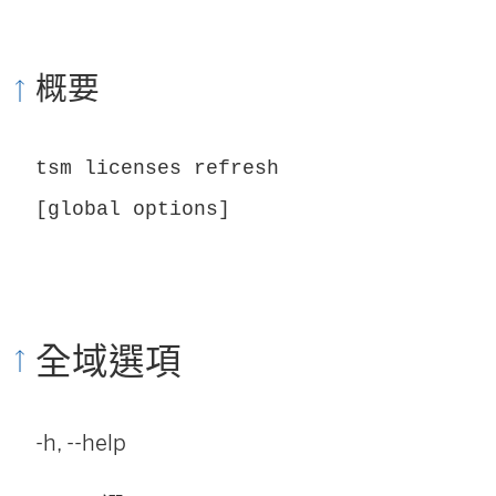
概要
tsm licenses refresh
[global options]
全域選項
-h, --help