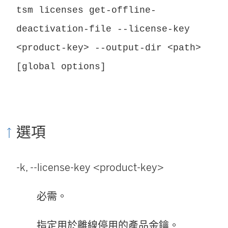
tsm licenses get-offline-
deactivation-file --license-key
<product-key> --output-dir <path>
[global options]
選項
-k, --license-key <product-key>
必需。
指定用於離線停用的產品金鑰。