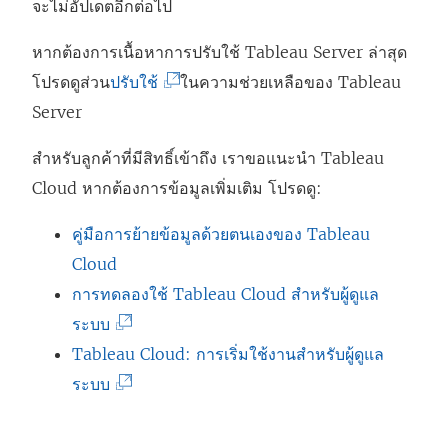
จะไม่อัปเดตอีกต่อไป
หากต้องการเนื้อหาการปรับใช้ Tableau Server ล่าสุด
(
โปรดดูส่วน
ปรับใช้
ในความช่วยเหลือของ Tableau
ลิ
Server
ง
สำหรับลูกค้าที่มีสิทธิ์เข้าถึง เราขอแนะนำ
Tableau
ก์
Cloud
หากต้องการข้อมูลเพิ่มเติม โปรดดู:
จ
ะ
คู่มือการย้ายข้อมูลด้วยตนเองของ Tableau
เ
Cloud
ปิ
การทดลองใช้ Tableau Cloud สำหรับผู้ดูแล
ด
(
ระบบ
ใ
ลิ
Tableau Cloud: การเริ่มใช้งานสำหรับผู้ดูแล
น
ง
(
ระบบ
ห
ก์
ลิ
น้
จ
ง