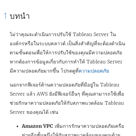
า
ะ
ก์
บทนำ
ต่
เ
จ
า
ปิ
ะ
ไม่ว่าคุณจะดำเนินการปรับใช้ Tableau Server ใน
ง
ด
เ
องค์กรหรือในระบบคลาวด์ เป็นสิ่งสำคัญที่จะต้องดำเนิน
ใ
ใ
ปิ
ตามขั้นตอนเพื่อให้การปรับใช้ของคุณมีความปลอดภัย
ห
น
ด
หากต้องการข้อมูลเกี่ยวกับการทำให้ Tableau Server
ม่
ห
ใ
มีความปลอดภัยมากขึ้น โปรดดูที่
)
ความปลอดภัย
น้
น
า
ห
นอกจากฟีเจอร์ด้านความปลอดภัยที่มีอยู่ใน Tableau
ต่
น้
Server แล้ว AWS ยังมีฟีเจอร์อื่นๆ ที่คุณสามารถใช้เพื่อ
า
า
ช่วยรักษาความปลอดภัยให้กับสภาพแวดล้อม Tableau
ง
ต่
Server ของคุณได้ เช่น
ใ
า
Amazon VPC
ห
ง
เพิ่มการรักษาความปลอดภัยเครือ
ข่ายอีกชั้นหนึ่งให้กับสภาพแวดล้อมของคุณด้วย
ม่
ใ