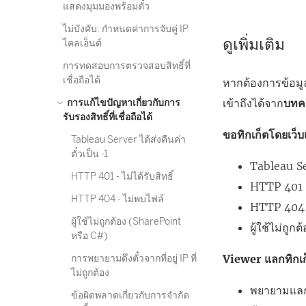
แสดงมุมมองพร้อมตั๋ว
ไม่บังคับ: กำหนดค่าการจับคู่ IP
ดูเพิ่มเติม
ไคลเอ็นต์
การทดสอบการตรวจสอบสิทธิ์ที่
เชื่อถือได้
หากต้องการข้อมูล
เข้าถึงได้จาก
บทคว
การแก้ไขปัญหาเกี่ยวกับการ
รับรองสิทธิ์ที่เชื่อถือได้
ขอทิกเก็ตโดยเว็บเ
Tableau Server ได้ส่งคืนค่า
ตั๋วเป็น -1
Tableau Ser
HTTP 401 - ไม่ได้รับสิทธิ์
HTTP 401 - 
HTTP 404 - ไม่พบไฟล์
HTTP 404 
ผู้ใช้ไม่ถูกต้อง (SharePoint
ผู้ใช้ไม่ถู
หรือ C#)
Viewer แลกทิกเก
การพยายามดึงตั๋วจากที่อยู่ IP ที่
ไม่ถูกต้อง
พยายามแลกตั๋
ข้อผิดพลาดเกี่ยวกับการจำกัด