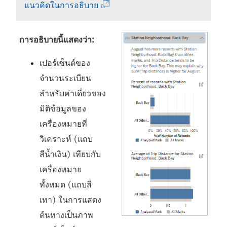
(
แนวคิดในการอธิบาย
ลิ
ง
การอธิบายนี้แสดงว่า:
ก์
เปอร์เซ็นต์ของ
จ
จำนวนระเบียน
ะ
สำหรับค่าเดี่ยวของ
เ
มิติข้อมูลของ
ปิ
เครื่องหมายที่
ด
วิเคราะห์ (แถบ
ใ
สีน้ำเงิน) เทียบกับ
น
เครื่องหมาย
ห
ทั้งหมด (แถบสี
น้
เทา) ในการแสดง
า
ต้นทางเป็นภาพ
ต่