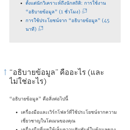
ตั้งแต่นักวิเคราะห์ถึงนักสถิติ: การใช้งาน
(
“อธิบายข้อมูล” (1 ชั่วโมง)
ลิ
การใช้ประโยชน์จาก “อธิบายข้อมูล” (45
(
ง
นาที)
ลิ
ก์
ง
จ
ก์
ะ
จ
เ
“อธิบายข้อมูล” คืออะไร (และ
ะ
ปิ
ไม่ใช่อะไร)
เ
ด
ปิ
ใ
ด
น
“อธิบายข้อมูล” คือสิ่งต่อไปนี้
ใ
ห
เครื่องมือและเวิร์กโฟลว์ที่ใช้ประโยชน์จากความ
น
น้
เชี่ยวชาญในโดเมนของคุณ
ห
า
เครื่องมือที่เผยให้เห็นความสัมพันธ์ในข้อมูลของ