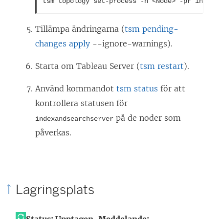
tsm topology set-process -n <Node> -pr indexa
Tillämpa ändringarna (
tsm pending-
changes apply
--ignore-warnings).
Starta om
Tableau Server
(
tsm restart
).
Använd kommandot
tsm status
för att
kontrollera statusen för
på de noder som
indexandsearchserver
påverkas.
Lagringsplats
Status: Upptagen,
Meddelande: