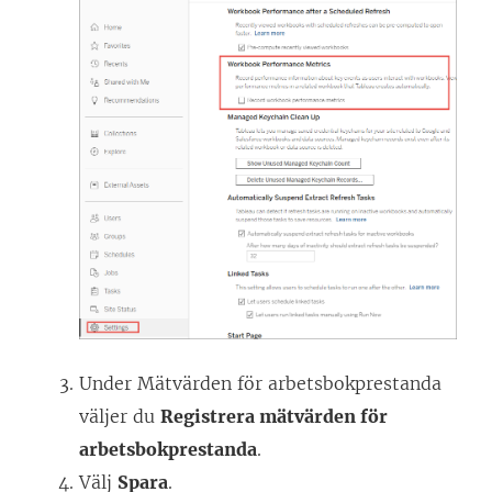
t
t
f
ö
n
s
t
e
r
)
Under Mätvärden för arbetsbokprestanda
väljer du
Registrera mätvärden för
arbetsbokprestanda
.
Välj
Spara
.