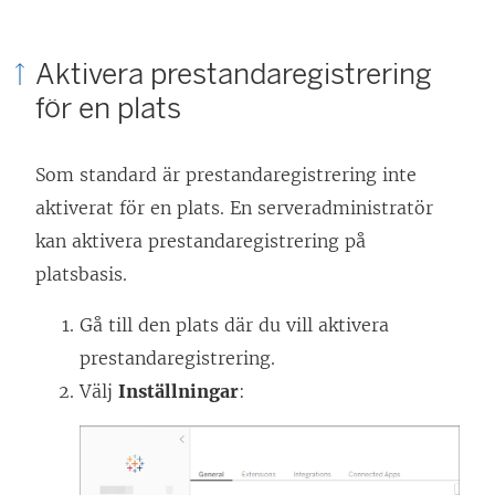
k
e
Aktivera prestandaregistrering
n
för en plats
ö
p
Som standard är prestandaregistrering inte
p
aktiverat för en plats. En serveradministratör
n
kan aktivera prestandaregistrering på
a
platsbasis.
s
i
Gå till den plats där du vill aktivera
e
prestandaregistrering.
t
Välj
Inställningar
:
t
n
y