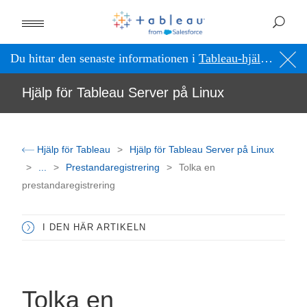
Du hittar den senaste informationen i
Tableau-hjälpen på engelska (USA)
Hjälp för Tableau Server på Linux
Hjälp för Tableau
Hjälp för Tableau Server på Linux
...
Prestandaregistrering
Tolka en
prestandaregistrering
I DEN HÄR ARTIKELN
Tolka en