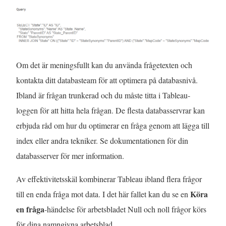
Om det är meningsfullt kan du använda frågetexten och
kontakta ditt databasteam för att optimera på databasnivå.
Ibland är frågan trunkerad och du måste titta i Tableau-
loggen för att hitta hela frågan. De flesta databasservrar kan
erbjuda råd om hur du optimerar en fråga genom att lägga till
index eller andra tekniker. Se dokumentationen för din
databasserver för mer information.
Av effektivitetsskäl kombinerar Tableau ibland flera frågor
Köra
till en enda fråga mot data. I det här fallet kan du se en
en fråga
-händelse för arbetsbladet Null och noll frågor körs
för dina namngivna arbetsblad.