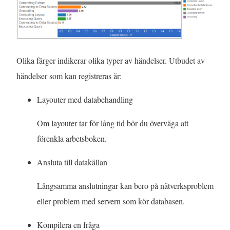
Olika färger indikerar olika typer av händelser. Utbudet av
händelser som kan registreras är:
Layouter med databehandling
Om layouter tar för lång tid bör du överväga att
förenkla arbetsboken.
Ansluta till datakällan
Långsamma anslutningar kan bero på nätverksproblem
eller problem med servern som kör databasen.
Kompilera en fråga