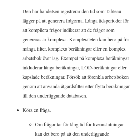
Den här händelsen registrerar den tid som Tableau
lägger på att generera frågorna. Långa tidsperioder för
att kompilera frågor indikerar att de frågor som
genereras är komplexa. Komplexiteten kan bero på för
många filter, komplexa beräkningar eller en komplex
arbetsbok över lag. Exempel på komplexa beräkningar
inkluderar långa beräkningar, LOD-beräkningar eller
kapslade beräkningar. Försök att förenkla arbetsboken
genom att använda åtgärdsfilter eller flytta beräkningar
till den underliggande databasen.
Köra en fråga.
Om frågor tar för lång tid för liveanslutningar
kan det bero på att den underliggande