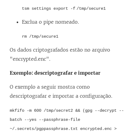
tsm settings export -f /tmp/secure1
Exclua o pipe nomeado.
rm /tmp/secure1
Os dados criptografados estão no arquivo
"encrypted.enc".
Exemplo: descriptografar e importar
O exemplo a seguir mostra como
descriptografar e importar a configuração.
mkfifo -m 600 /tmp/secret2 && (gpg --decrypt --
batch --yes --passphrase-file
~/.secrets/pgppassphrase.txt encrypted.enc >