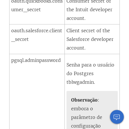
oauth.quickbooks.cons
Consumer secret of
umer_secret
the Intuit developer
account.
oauth.salesforce.client
Client secret of the
_secret
Salesforce developer
account.
pgsql.adminpassword
Senha para o usuário
do Postgres
tblwgadmin.
Observação
:
embora o
parâmetro de
configuração