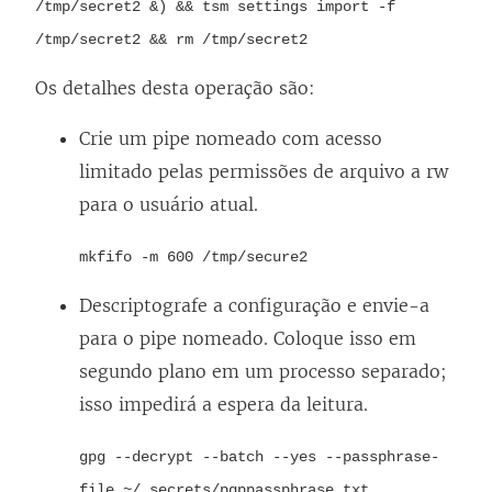
/tmp/secret2 &) && tsm settings import -f
/tmp/secret2 && rm /tmp/secret2
Os detalhes desta operação são:
Crie um pipe nomeado com acesso
limitado pelas permissões de arquivo a rw
para o usuário atual.
mkfifo -m 600 /tmp/secure2
Descriptografe a configuração e envie-a
para o pipe nomeado. Coloque isso em
segundo plano em um processo separado;
isso impedirá a espera da leitura.
gpg --decrypt --batch --yes --passphrase-
file ~/.secrets/pgppassphrase.txt