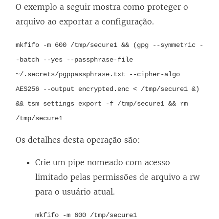
O exemplo a seguir mostra como proteger o
arquivo ao exportar a configuração.
mkfifo -m 600 /tmp/secure1 && (gpg --symmetric -
-batch --yes --passphrase-file
~/.secrets/pgppassphrase.txt --cipher-algo
AES256 --output encrypted.enc < /tmp/secure1 &)
&& tsm settings export -f /tmp/secure1 && rm
/tmp/secure1
Os detalhes desta operação são:
Crie um pipe nomeado com acesso
limitado pelas permissões de arquivo a rw
para o usuário atual.
mkfifo -m 600 /tmp/secure1