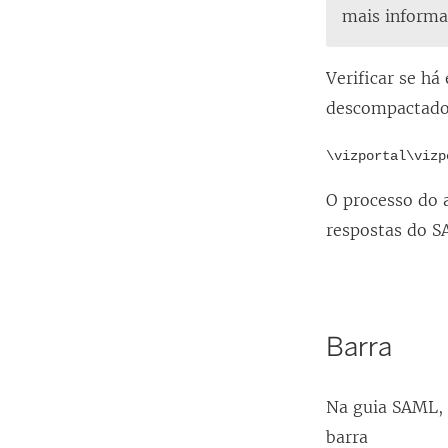
mais informa
Verificar se há
descompactado
\vizportal\vizp
O processo do a
respostas do S
Barra
Na guia SAML,
barra