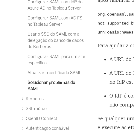
após habilitar
Configurar SAML com IdP do
Azure AD no Tableau Server
org.opensaml.sa
Configurar SAML com AD FS
not supported b
no Tableau Server
urn:oasis:names
Usar o SSO do SAML com a
delegação do banco de dados
Para ajudar a s
do Kerberos
Configurar SAML para um site
A URL do I
específico
A URL do I
Atualizar o certificado SAML
no IdP est
Solucionar problemas do
SAML
O IdP é co
Kerberos
não compa
SSL mútuo
Se qualquer uma
OpenID Connect
e execute as e
Autenticação confiável