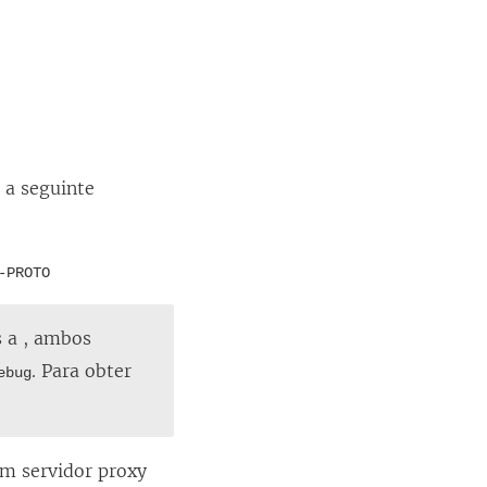
l
a
)
 a seguinte
-PROTO
s a , ambos
. Para obter
ebug
m servidor proxy