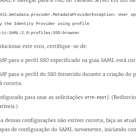
 SAML e navegar para a URL do Tableau Server em um na
ml2.metadata.provider.MetadataProviderException: User sp
y the Identity Provider using profile
:tc:SAML:2.0:profiles:SSO:browser
olucionar este erro, certifique-se de:
dP para o perfil SSO especificado na guia SAML está cor
dP para o perfil do SSO fornecido durante a criação do 
á correta.
nfigurado para usar as solicitações
]. (Redirec
HTTP-POST
tíveis.)
 dessas configurações não estiver correta, faça as atua
tapas de configuração do SAML novamente, iniciando co