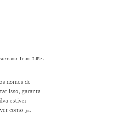
k
a
b
r
e
e
sername from IdP>.
m
n
 os nomes de
o
tar isso, garanta
v
lva estiver
a
erver como
j
.
js
a
n
e