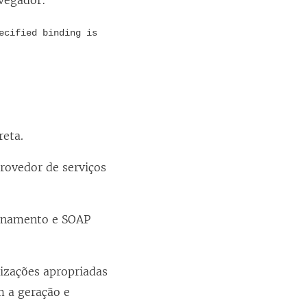
vegador:
ecified binding is
reta.
provedor de serviços
ionamento e SOAP
lizações apropriadas
m a geração e