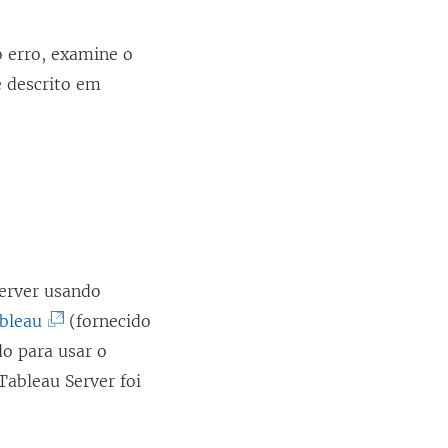
o erro, examine o
 descrito em
erver usando
(
ableau
(fornecido
O
o para usar o
l
ableau Server foi
i
n