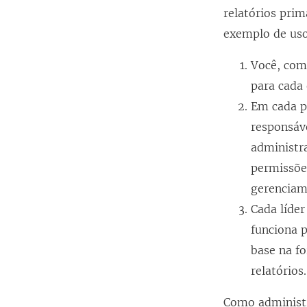
relatórios pri
exemplo de uso
Você, como
para cada 
Em cada pr
responsáve
administr
permissõe
gerenciam
Cada líder
funciona p
base na f
relatórios.
Como administra