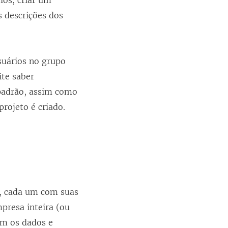
los, criar um
s descrições dos
suários no grupo
ite saber
padrão, assim como
rojeto é criado.
u, cada um com suas
presa inteira (ou
am os dados e