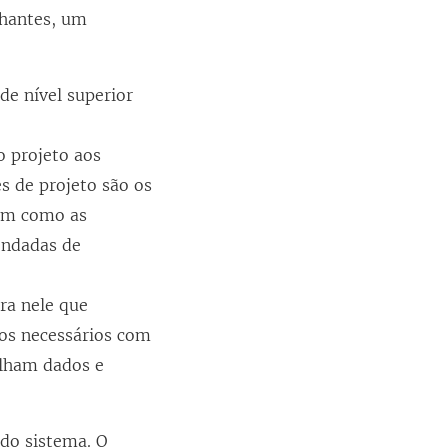
lhantes, um
de nível superior
o projeto aos
es de projeto são os
dam como as
endadas de
ura nele que
ios necessários com
lham dados e
 do sistema. O