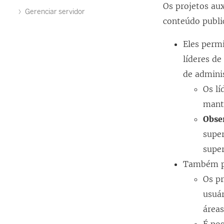
Os projetos au
Gerenciar servidor
conteúdo publ
Eles perm
líderes d
de adminis
Os lí
mant
Obse
super
super
Também po
Os p
usuá
área