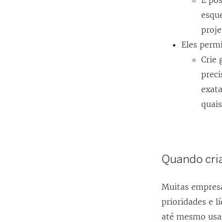
É pos
esque
proje
Eles perm
Crie 
preci
exat
quai
Quando cria
Muitas empresa
prioridades e 
até mesmo usar