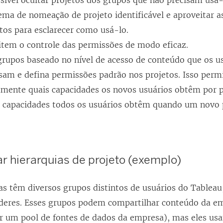
sível ocultar projetos dos grupos que não precisam usá-
ma de nomeação de projeto identificável e aproveitar a
tos para esclarecer como usá-lo.
item o controle das permissões de modo eficaz.
grupos baseado no nível de acesso de conteúdo que os u
sam e defina permissões padrão nos projetos. Isso perm
amente quais capacidades os novos usuários obtêm por 
s capacidades todos os usuários obtêm quando um novo p
r hierarquias de projeto (exemplo)
s têm diversos grupos distintos de usuários do Tablea
líderes. Esses grupos podem compartilhar conteúdo da em
 um pool de fontes de dados da empresa), mas eles us