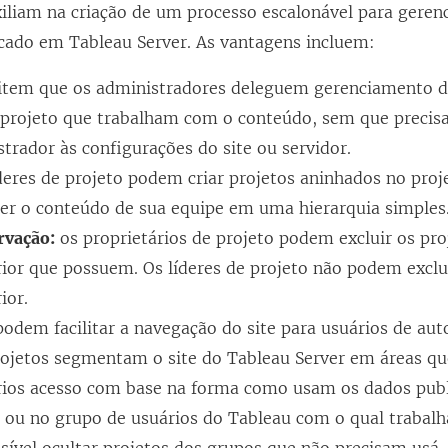
xiliam na criação de um processo escalonável para gerenc
icado em
Tableau Server
. As vantagens incluem:
item que os administradores deleguem gerenciamento d
e projeto que trabalham com o conteúdo, sem que precis
trador às configurações do site ou servidor.
deres de projeto podem criar projetos aninhados no proje
er o conteúdo de sua equipe em uma hierarquia simples
rvação:
os proprietários de projeto podem excluir os pro
ior que possuem. Os líderes de projeto não podem exclui
ior.
dem facilitar a navegação do site para usuários de au
rojetos segmentam o site do
Tableau Server
em áreas qu
rios acesso com base na forma como usam os dados publ
s ou no grupo de usuários do Tableau com o qual trabal