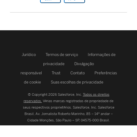
Jurídico
Termos de serviço
Informações de
privacidade
Divulgação
responsável
Trust
Contato
Preferências
de cookie
Suas escolhas de privacidade
© Copyright 2026 Salesforce, Inc.
Todos os direitos
reservados.
Várias marcas registradas de propriedade de
seus respectivos proprietários. Salesforce, Inc.
Salesforce
Brasil, Av. Jornalista Roberto Marinho, 85 – 14º andar –
Cidade Monções, São Paulo – SP, 04575-000 Brasil.