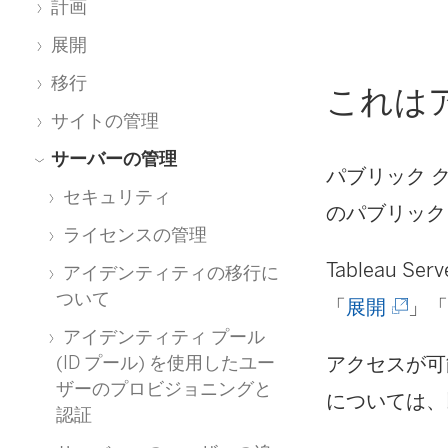
計画
展開
移行
これは
サイトの管理
サーバーの管理
パブリック 
セキュリティ
のパブリック
ライセンスの管理
Tableau 
アイデンティティの移行に
ついて
(
「
展開
」
アイデンティティ プール
新
アクセスが可
(ID プール) を使用したユー
し
ザーのプロビジョニングと
については、
認証
い