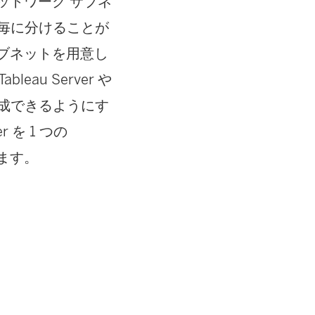
ネットワーク サブネ
毎に分けることが
サブネットを用意し
eau Server や
成できるようにす
 を 1 つの
います。