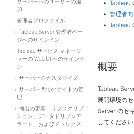
ウ
サーバーへのユーザーの追
Tablea
加
ィ
管理者向け
管理者プロファイル
ン
Table
Tableau Server 管理者ペー
ド
ジへのサインイン
ウ
Tableau サービス マネージ
で
ャーの Web UI へのサインイ
概要
ン
リ
サーバーのカスタマイズ
ン
Tableau
サーバー間でのサイトの管
ク
理
展開環境のセ
が
抽出の更新、サブスクリプ
Server
開
ション、データドリブンア
してください
く
ラート、およびメトリクス