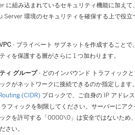
リ
ン
 Server に組み込まれているセキュリティ機能に加えて
ン
ク
eau Server 環境のセキュリティを確保する上で
ク
が
が
開
 VPC
- プライベート サブネットを作成すること
開
く
ティを保護する層がさらに 1 つ加わります。
く
)
)
ティ グループ
- どのインバウンド トラフィック
ックがネットワークに接続できるのか指定します
Routing (CIDR)
ブロックで、ご自身の IP アドレ
トラフィックを制限してください。サーバーにアク
ックを許可する「0000\0」は安全ではないため
ださい。