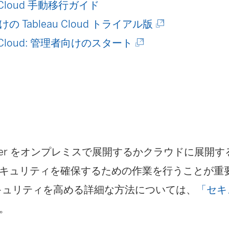
u Cloud 手動移行ガイド
(
の Tableau Cloud トライアル版
(
新
au Cloud: 管理者向けのスタート
新
し
し
い
い
ウ
ウ
ィ
ィ
ン
 Server をオンプレミスで展開するかクラウドに展
ン
ド
キュリティを確保するための作業を行うことが重要です
ド
ウ
 のセキュリティを高める詳細な方法については、
「セキ
ウ
で
。
で
リ