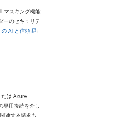
 PII マスキング機能
イダーのセキュリテ
(
u の AI と信頼
」
新
し
い
ウ
ィ
ン
または Azure
ド
この専用接続を介し
ウ
せず、関連する請求も