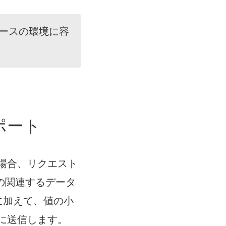
ド
ウ
、コアベースの環境に容
で
リ
ン
ク
が
ポート
開
く
用する場合、リクエスト
グなどの関連するデータ
問に加えて、値の小
トに送信します。