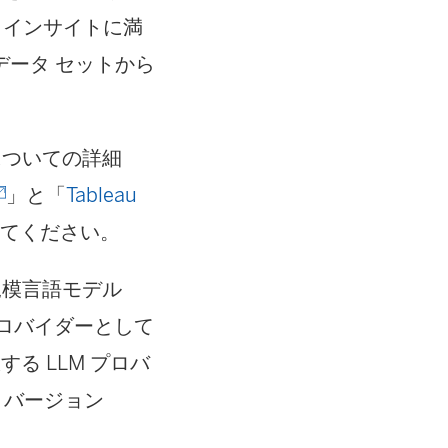
、インサイトに満
ータ セットから
グについての詳細
」と「
Tableau
新
してください。
し
の大規模言語モデル
い
プロバイダーとして
ウ
択する LLM プロバ
ィ
er バージョン
ン