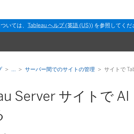
については、
Tableau ヘルプ (英語 (US))
を参照してくだ
ルプ
...
サーバー間でのサイトの管理
サイトで Tab
eau Server サイトで A
る