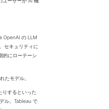
ーザーが AI 機
OpenAI の LLM
です。セキュリティに
定期的にローテーシ
イされたモデル。
たりするといった
デル。Tableau で