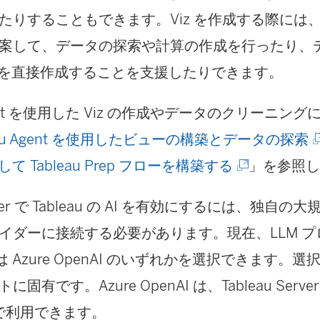
い
たりすることもできます。Viz を作成する際には
ウ
案して、データの探索や計算の作成を行ったり、デ
ィ
iz を直接作成することを支援したりできます。
ン
ド
 Agent を使用した Viz の作成やデータのクリーニン
ウ
(
leau Agent を使用したビューの構築とデータの探索
で
(
用して Tableau Prep フローを構築する
」を参照
リ
新
Server で Tableau の AI を有効にするには、独自
ン
し
プロバイダーに接続する必要があります。現在、LLM 
ク
い
たは Azure OpenAI のいずれかを選択できます。選
が
ウ
固有です。Azure OpenAI は、Tableau Serv
開
ィ
以降で利用できます。