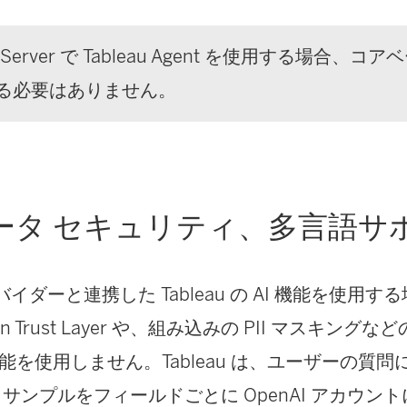
く
ン
)
ド
eau Server で Tableau Agent を使用する場合
ウ
る必要はありません。
で
リ
ン
ク
データ セキュリティ、多言語サ
が
開
プロバイダーと連携した Tableau の AI 機能を使
く
)
ein Trust Layer や、組み込みの PII マスキン
)
能を使用しません。Tableau は、ユーザーの質
 サンプルをフィールドごとに OpenAI アカウン