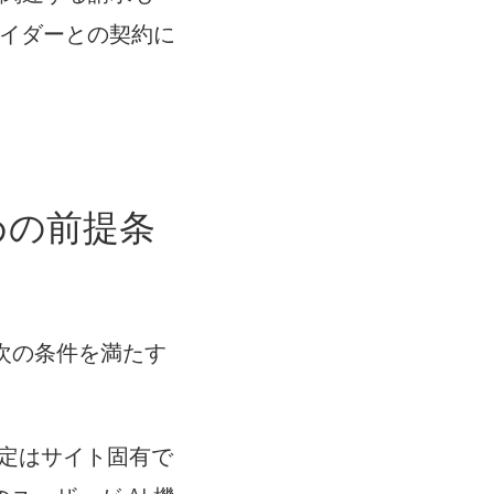
で
バイダーとの契約に
リ
ン
ク
が
開
るための前提条
く
)
には、次の条件を満たす
サイト設定はサイト固有で