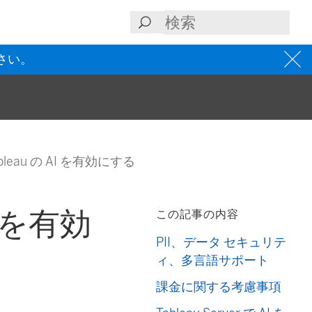
さい。
leau の AI を有効にする
I を有効
この記事の内容
PII、データ セキュリテ
ィ、多言語サポート
課金に関する考慮事項