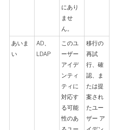
にあり
ませ
ん。
あいま
AD、
このユ
移行の
い
LDAP
ーザー
再試
アイデ
行、確
ンティ
認、ま
ティに
たは提
対応す
案され
る可能
たユー
性のあ
ザー ア
るユー
イデン