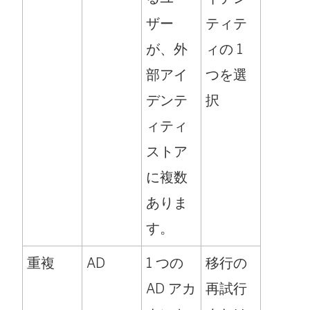
ザー
ティテ
が、外
ィの 1
部アイ
つを選
デンテ
択
ィティ
ストア
に複数
ありま
す。
重複
AD
1 つの
移行の
AD アカ
再試行