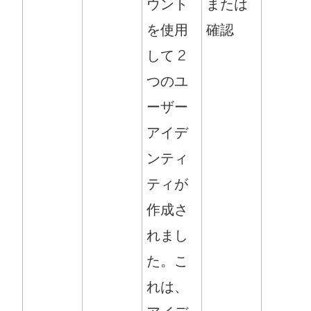
ウント
または
を使用
確認
して 2
つのユ
ーザー
アイデ
ンティ
ティが
作成さ
れまし
た。こ
れは、