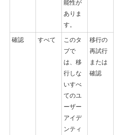
能性が
ありま
す。
確認
すべて
このタ
移行の
ブで
再試行
は、移
または
行しな
確認
いすべ
てのユ
ーザー
アイデ
ンティ