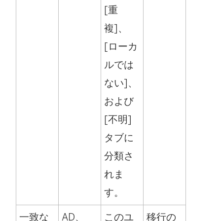
[重
複]、
[ローカ
ルでは
ない]、
および
[不明]
タブに
分類さ
れま
す。
一致な
AD、
このユ
移行の