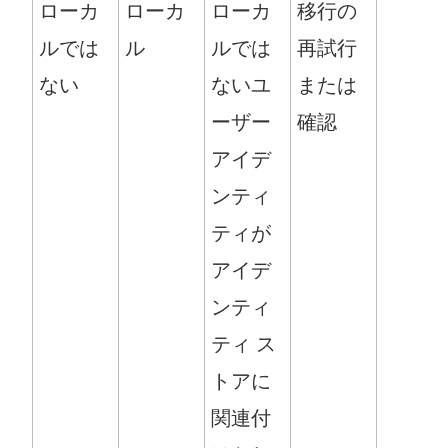
ローカ
ローカ
ローカ
移行の
ルでは
ル
ルでは
再試行
ない
ないユ
または
ーザー
確認
アイデ
ンティ
ティが
アイデ
ンティ
ティ ス
トアに
関連付