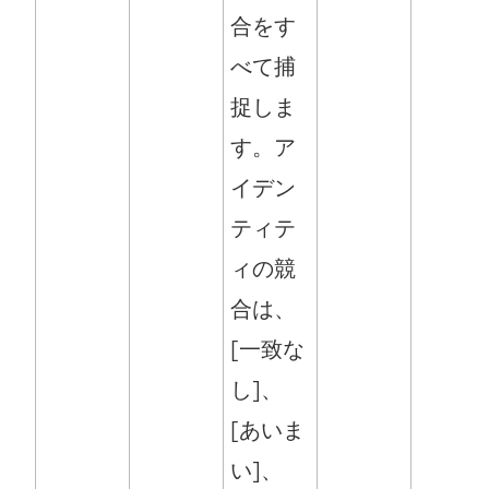
合をす
べて捕
捉しま
す。ア
イデン
ティテ
ィの競
合は、
[一致な
し]、
[あいま
い]、