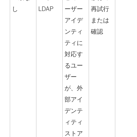
し
LDAP
ーザー
再試行
アイデ
または
ンティ
確認
ティに
対応す
るユー
ザー
が、外
部アイ
デンテ
ィティ
ストア